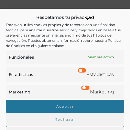
Ver más libros de estas materias:
Respetamos tu privacidad
Esta web utiliza cookies propias y de terceros con una finalidad
Artes de mesa
,
Cocina
,
Gastronomía
,
Historia
técnica, para analizar nuestros servicios y mejorarlos en base a tus
preferencias mediante un análisis anónimo de tus hábitos de
Ver más libros con las palabras clave:
navegación. Puedes obtener la información sobre nuestra Política
de Cookies en el siguiente enlace:
Cocina
,
Imágenes
,
País Vasco
Funcionales
Siempre activo
COMPARTIR
Estadísticas
Estadísticas
Marketing
Marketing
Buscar en la biblioteca
Aceptar
Rechazar