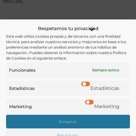
Notas:
Ver más libros de estas materias:
Respetamos tu privacidad
Esta web utiliza cookies propias y de terceros con una finalidad
Adulteraciones
,
Alimentos
,
Bebidas
,
Ganadería
,
técnica, para analizar nuestros servicios y mejorarlos en base a tus
Química
preferencias mediante un análisis anónimo de tus hábitos de
navegación. Puedes obtener la información sobre nuestra Política
de Cookies en el siguiente enlace:
Ver más libros con las palabras clave:
Funcionales
Siempre activo
Adulteración
,
Análisis
,
Conservación
,
Leche
Estadísticas
Estadísticas
COMPARTIR
Marketing
Marketing
Aceptar
Buscar en la biblioteca
Rechazar