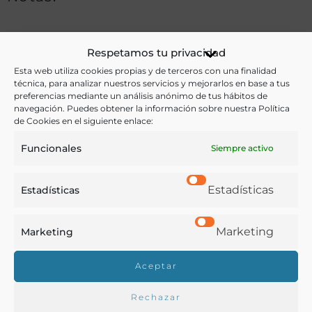
Ver más libros de estas materias:
Respetamos tu privacidad
Esta web utiliza cookies propias y de terceros con una finalidad
Agricultura
,
Enseñanza
,
Historia
técnica, para analizar nuestros servicios y mejorarlos en base a tus
preferencias mediante un análisis anónimo de tus hábitos de
navegación. Puedes obtener la información sobre nuestra Política
Ver más libros con las palabras clave:
de Cookies en el siguiente enlace:
Agricultor
,
Campos
,
Educación primaria
,
Jornaleros
Funcionales
Siempre activo
Estadísticas
Estadísticas
COMPARTIR
Marketing
Marketing
Aceptar
Buscar en la biblioteca
Rechazar