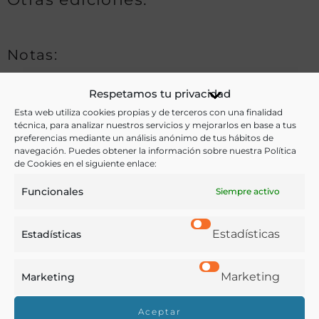
Notas:
Respetamos tu privacidad
Ver más libros de estas materias:
Esta web utiliza cookies propias y de terceros con una finalidad
técnica, para analizar nuestros servicios y mejorarlos en base a tus
preferencias mediante un análisis anónimo de tus hábitos de
Agricultura
,
Alimentos
,
Enseñanza
,
Gastronomía
,
navegación. Puedes obtener la información sobre nuestra Política
Industria y Tecnología
de Cookies en el siguiente enlace:
Funcionales
Siempre activo
Ver más libros con las palabras clave:
Azúcar
,
Caña de azúcar
,
Cuba
,
Elaboración
,
Refinado
Estadísticas
Estadísticas
Marketing
COMPARTIR
Marketing
Aceptar