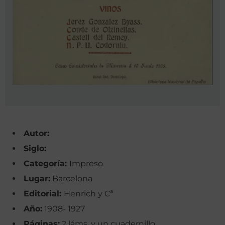
Autor:
Siglo:
Categoría:
Impreso
Lugar:
Barcelona
Editorial:
Henrich y Cª
Año:
1908- 1927
Páginas:
2 láms. y un cuadernillo