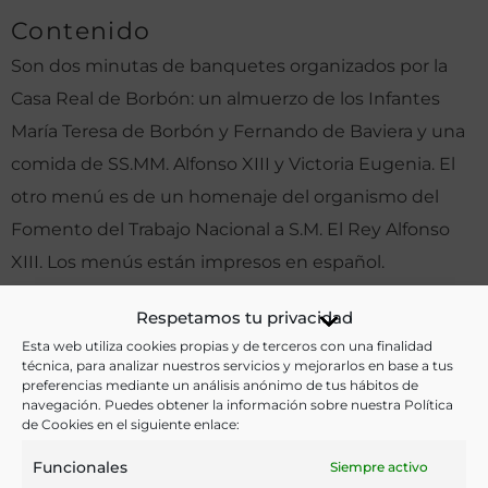
Contenido
Son dos minutas de banquetes organizados por la
Casa Real de Borbón: un almuerzo de los Infantes
María Teresa de Borbón y Fernando de Baviera y una
comida de SS.MM. Alfonso XIII y Victoria Eugenia. El
otro
menú
es de un homenaje del organismo del
Fomento del Trabajo Nacional a S.M. El Rey Alfonso
XIII. Los menús están impresos en español.
Otras ediciones:
Respetamos tu privacidad
Esta web utiliza cookies propias y de terceros con una finalidad
técnica, para analizar nuestros servicios y mejorarlos en base a tus
preferencias mediante un análisis anónimo de tus hábitos de
Notas:
navegación. Puedes obtener la información sobre nuestra Política
de Cookies en el siguiente enlace:
Funcionales
Siempre activo
Ver más libros de estas materias: