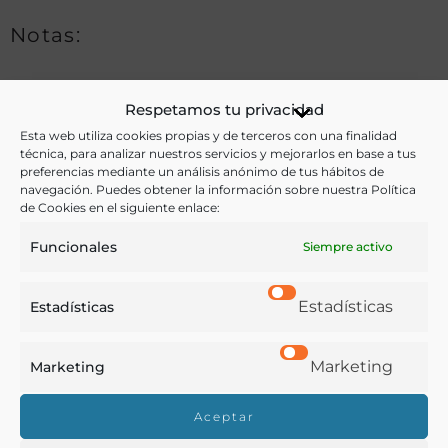
Notas:
Respetamos tu privacidad
Ver más libros de estas materias:
Esta web utiliza cookies propias y de terceros con una finalidad
técnica, para analizar nuestros servicios y mejorarlos en base a tus
Agricultura
,
Economía y Comercio
,
Industria y
preferencias mediante un análisis anónimo de tus hábitos de
Tecnología
navegación. Puedes obtener la información sobre nuestra Política
de Cookies en el siguiente enlace:
Ver más libros con las palabras clave:
Funcionales
Siempre activo
Agricultura
,
Comercio
,
Industrias
,
Librecambismo
Estadísticas
Estadísticas
COMPARTIR
Marketing
Marketing
Aceptar