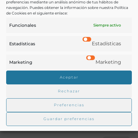
preferencias mediante un análisis anónimo de tus hábitos de
los frascos del licorista.
navegación. Puedes obtener la información sobre nuestra Política
de Cookies en el siguiente enlace:
Otras ediciones:
Funcionales
Siempre activo
Estadísticas
Estadísticas
Notas:
Marketing
Marketing
Ver más libros de estas materias:
Aceptar
Bebidas
,
Enología y Viticultura
,
Industria y Tecnología
,
Rechazar
Química
Preferencias
Ver más libros con las palabras clave:
Guardar preferencias
Aguardiente
,
Frutas
,
Infusiones
,
Licores
,
Licoristas