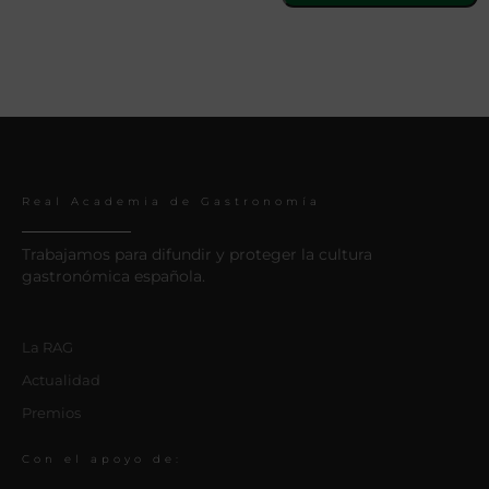
Real Academia de Gastronomía
Trabajamos para difundir y proteger la cultura
gastronómica española.
La RAG
Actualidad
Premios
Con el apoyo de: