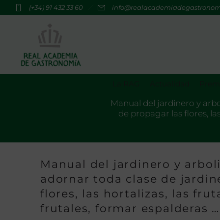
(+34) 91 432 33 60
info@realacademiadegastrono
La RAG
Actualidad
Premi
Manual del jardinero y arbol
de propagar las flores, la
Manual del jardinero y arboli
adornar toda clase de jardine
flores, las hortalizas, las fr
frutales, formar espalderas …