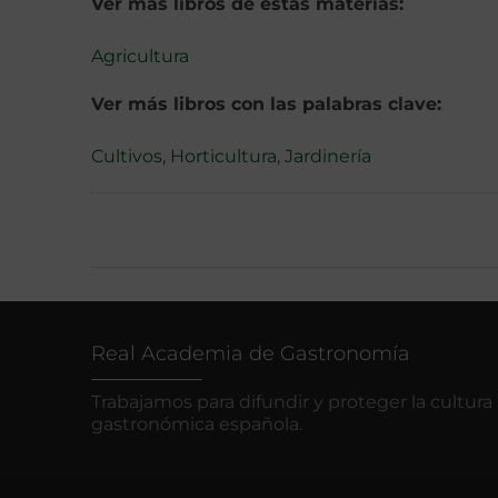
Ver más libros de estas materias:
Agricultura
Ver más libros con las palabras clave:
Cultivos
,
Horticultura
,
Jardinería
Real Academia de Gastronomía
Trabajamos para difundir y proteger la cultura
gastronómica española.