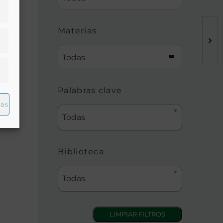
Materias
Todas
Palabras clave
ias
Todas
Biblioteca
Todas