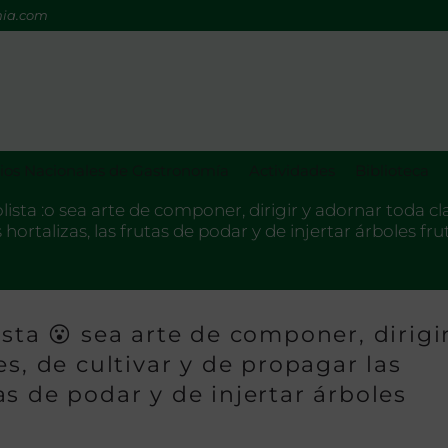
mia.com
os Nacionales de Gastronomía
Actividades
Biblioteca
ista :o sea arte de componer, dirigir y adornar toda cla
s hortalizas, las frutas de podar y de injertar árboles fr
sta 😮 sea arte de componer, dirigi
s, de cultivar y de propagar las
utas de podar y de injertar árboles