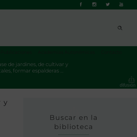
Publicaciones
Academias Autonómicas
Contacto
se de jardines, de cultivar y
utales, formar espalderas …
r y
Buscar en la
biblioteca