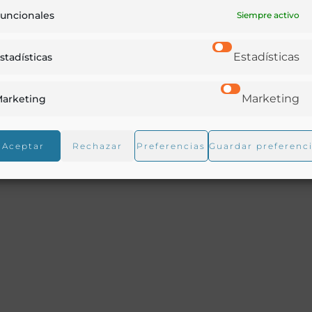
uncionales
Siempre activo
Estadísticas
stadísticas
Marketing
arketing
Aceptar
Rechazar
Preferencias
Guardar preferenc
ipciones teóricas ó prácticas son de especies vegetales
hispano-americanos