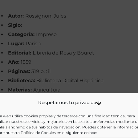
Autor:
Rossignon, Jules
Siglo:
Categoría:
Impreso
Lugar:
Paris a
Editorial:
Librería de Rosa y Bouret
Año:
1859
Páginas:
319 p. : il
Biblioteca:
Biblioteca Digital Hispánica
Materias:
Agricultura
Palabras clave:
Cultivos, Horticultura, Jardinería
Respetamos tu privacidad
Idioma:
Castellano
a web utiliza cookies propias y de terceros con una finalidad técnica, para
lizar nuestros servicios y mejorarlos en base a tus preferencias mediante 
Ir a versión electrónica
lisis anónimo de tus hábitos de navegación. Puedes obtener la informació
re nuestra Política de Cookies en el siguiente enlace: