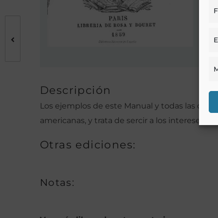
F
E
M
Descripción
Los ejemplos de este Manual y todas las descr
americanas, y trata de sercir a los intereses 
Otras ediciones:
Notas: