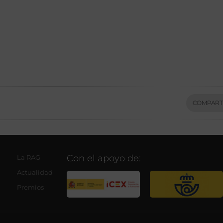
COMPART
Con el apoyo de:
La RAG
Actualidad
Premios