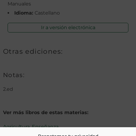
Manuales
Idioma:
Castellano
Ir a versión electrónica
Otras ediciones:
Notas:
2.ed
Ver más libros de estas materias:
Agricultura
,
Enseñanza