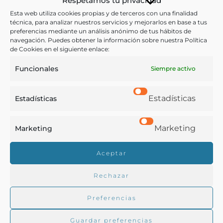
Respetamos tu privacidad
Ver más libros con las palabras clave:
Esta web utiliza cookies propias y de terceros con una finalidad
técnica, para analizar nuestros servicios y mejorarlos en base a tus
Árbol frutal
,
Botánica
,
Cultivos
,
Manuales
preferencias mediante un análisis anónimo de tus hábitos de
navegación. Puedes obtener la información sobre nuestra Política
de Cookies en el siguiente enlace:
COMPARTIR
Funcionales
Siempre activo
Estadísticas
Estadísticas
Buscar en la biblioteca
Marketing
Marketing
Aceptar
Biblioteca digital Duque de Ahumada
Rechazar
Preferencias
Buscar
Guardar preferencias