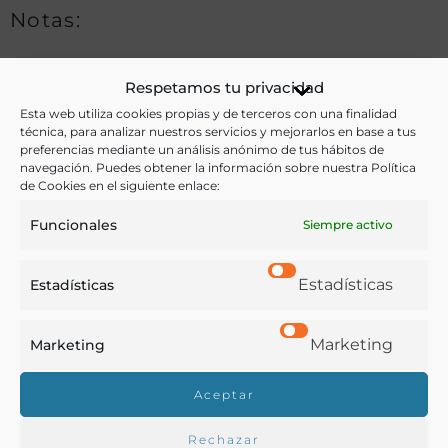
Notas:
Respetamos tu privacidad
Ver más libros de estas materias:
Esta web utiliza cookies propias y de terceros con una finalidad
técnica, para analizar nuestros servicios y mejorarlos en base a tus
Agricultura
,
Enseñanza
,
Industria y Tecnología
preferencias mediante un análisis anónimo de tus hábitos de
navegación. Puedes obtener la información sobre nuestra Política
Ver más libros con las palabras clave:
de Cookies en el siguiente enlace:
Funcionales
Siempre activo
Agricultura
,
Manuales
,
Técnicas agrícolas
Estadísticas
Estadísticas
COMPARTIR
Marketing
Marketing
Aceptar
Buscar en la biblioteca
Rechazar