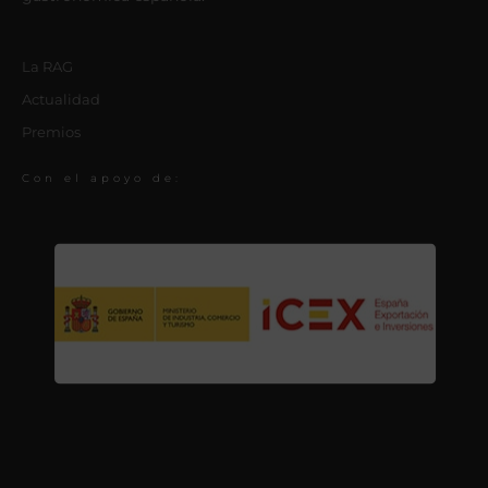
La RAG
Actualidad
Premios
Con el apoyo de: