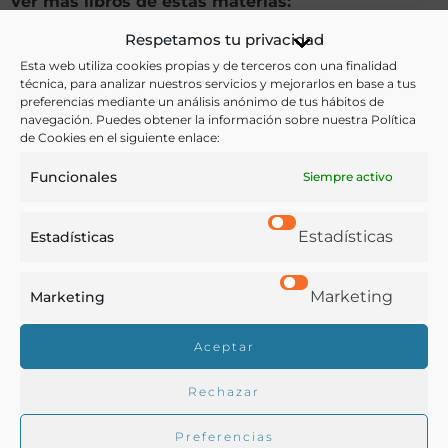
Ver más libros de estas materias:
Respetamos tu privacidad
Agricultura
,
Economía y Comercio
,
Historia
Esta web utiliza cookies propias y de terceros con una finalidad
técnica, para analizar nuestros servicios y mejorarlos en base a tus
Ver más libros con las palabras clave:
preferencias mediante un análisis anónimo de tus hábitos de
navegación. Puedes obtener la información sobre nuestra Política
España
,
Grano
,
Legislación
,
Pósitos
de Cookies en el siguiente enlace:
Funcionales
Siempre activo
COMPARTIR
Estadísticas
Estadísticas
Marketing
Marketing
Buscar en la biblioteca
Aceptar
Rechazar
Biblioteca digital Duque de Ahumada
Preferencias