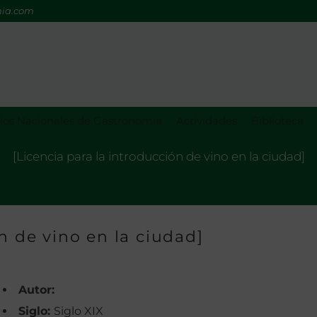
mia.com
os Nacionales de Gastronomía
Actividades
Biblioteca
[Licencia para la introducción de vino en la ciudad]
́n de vino en la ciudad]
Autor:
Siglo:
Siglo XIX