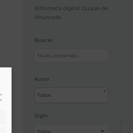
Biblioteca digital Duque de
Ahumada
Buscar
a,
Autor
un
Todos
n
Siglo
Todos