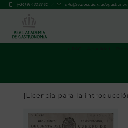
(+34) 91 432 33 60
info@realacademiadegastrono
La RAG
Actualidad
Premi
[Licencia para la introduccio