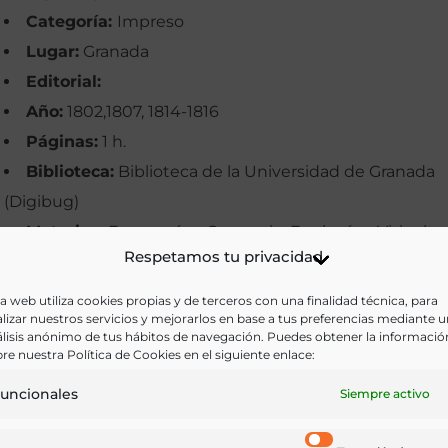
Categoría:
Impreso
Lugar:
Granada
Editorial:
Año:
1802,1807, 1814-1816
Páginas:
1 h.
Biblioteca:
Biblioteca de la Universidad de Granada
(Digibug)
Materias:
Economía y Comercio, Enología y Viticultur
Respetamos tu privacidad
Legislación
Palabras clave:
Comerciantes, Granada, Legislación,
a web utiliza cookies propias y de terceros con una finalidad técnica, para
lizar nuestros servicios y mejorarlos en base a tus preferencias mediante 
Vinagre, Vinos
lisis anónimo de tus hábitos de navegación. Puedes obtener la informació
Idioma:
Castellano
re nuestra Política de Cookies en el siguiente enlace:
uncionales
Siempre activo
Ir a versión electrónica