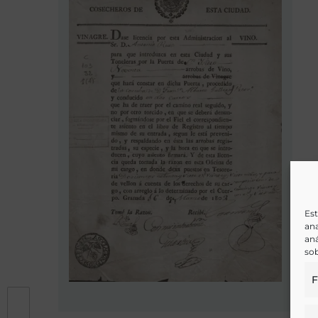
Est
ana
aná
sob
F