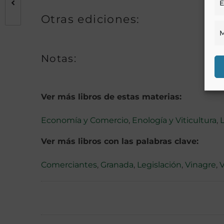
E
Otras ediciones:
M
Notas:
Ver más libros de estas materias:
Economía y Comercio
,
Enología y Viticultura
,
Ver más libros con las palabras clave:
Comerciantes
,
Granada
,
Legislación
,
Vinagre
,
V