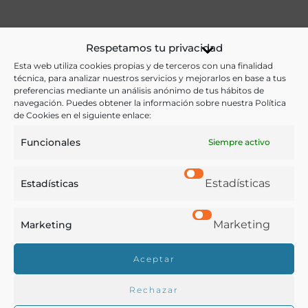
Ver más libros de estas materias:
Respetamos tu privacidad
Esta web utiliza cookies propias y de terceros con una finalidad
Agricultura
,
Economía y Comercio
técnica, para analizar nuestros servicios y mejorarlos en base a tus
preferencias mediante un análisis anónimo de tus hábitos de
Ver más libros con las palabras clave:
navegación. Puedes obtener la información sobre nuestra Política
de Cookies en el siguiente enlace:
Agricultura
,
Enseñanza
,
Islas Canarias
Funcionales
Siempre activo
COMPARTIR
Estadísticas
Estadísticas
Marketing
Marketing
Aceptar
Buscar en la biblioteca
Rechazar