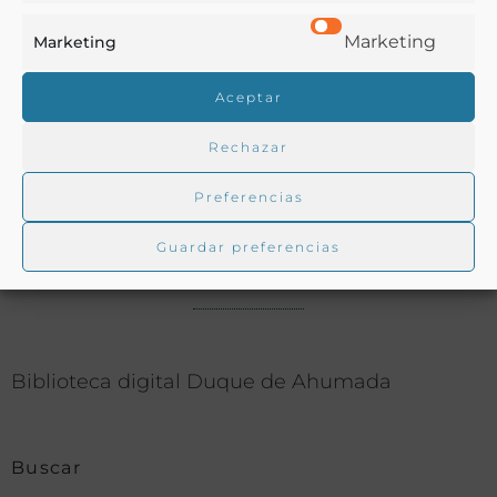
Ver más libros con las palabras clave:
Marketing
Marketing
Agricultura
,
Alicante
,
Colonias
,
Emigración
Aceptar
Rechazar
COMPARTIR
Preferencias
Guardar preferencias
Buscar en la biblioteca
Biblioteca digital Duque de Ahumada
Buscar