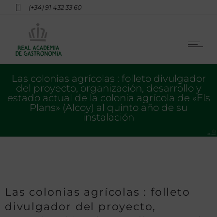
(+34) 91 432 33 60
Las colonias agrícolas : folleto divulgador
del proyecto, organización, desarrollo y
estado actual de la colonia agrícola de «Els
Plans» (Alcoy) al quinto año de su
instalación
Las colonias agrícolas : folleto
divulgador del proyecto,