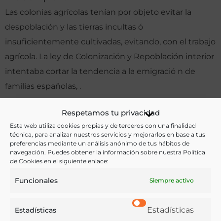
Las colonias agrícolas tenían por objeto evitar la
despoblación y las tierras incultas ó
insuficientemente cultivadas, evitando, con el trabajo
agrícola. La ley de Colonización y Repoblación interior
intentaba cortar la tendencia a la emigració n de
familias españolas, .
Otras ediciones:
Respetamos tu privacidad
Esta web utiliza cookies propias y de terceros con una finalidad
técnica, para analizar nuestros servicios y mejorarlos en base a tus
preferencias mediante un análisis anónimo de tus hábitos de
Notas:
navegación. Puedes obtener la información sobre nuestra Política
de Cookies en el siguiente enlace:
Funcionales
Siempre activo
Ver más libros de estas materias:
Estadísticas
Agricultura
Estadísticas