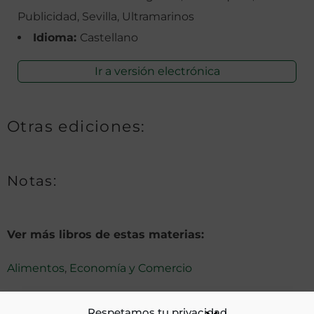
Publicidad, Sevilla, Ultramarinos
Idioma:
Castellano
Ir a versión electrónica
Otras ediciones:
Notas:
Ver más libros de estas materias:
Alimentos
,
Economía y Comercio
Ver más libros con las palabras clave:
Respetamos tu privacidad