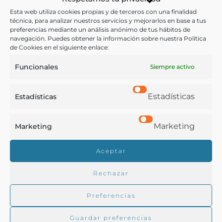
Imágenes
,
Mantequilla
,
Publicidad
,
Sevilla
,
Esta web utiliza cookies propias y de terceros con una finalidad
técnica, para analizar nuestros servicios y mejorarlos en base a tus
Ultramarinos
preferencias mediante un análisis anónimo de tus hábitos de
navegación. Puedes obtener la información sobre nuestra Política
de Cookies en el siguiente enlace:
COMPARTIR
Funcionales
Siempre activo
Estadísticas
Estadísticas
Buscar en la biblioteca
Marketing
Marketing
Aceptar
Biblioteca digital Duque de Ahumada
Rechazar
Preferencias
Buscar
Guardar preferencias