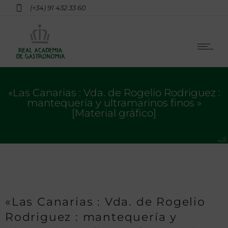
(+34) 91 432 33 60
«Las Canarias : Vda. de Rogelio Rodriguez :
mantequería y ultramarinos finos »
[Material gráfico]
«Las Canarias : Vda. de Rogelio
Rodriguez : mantequería y