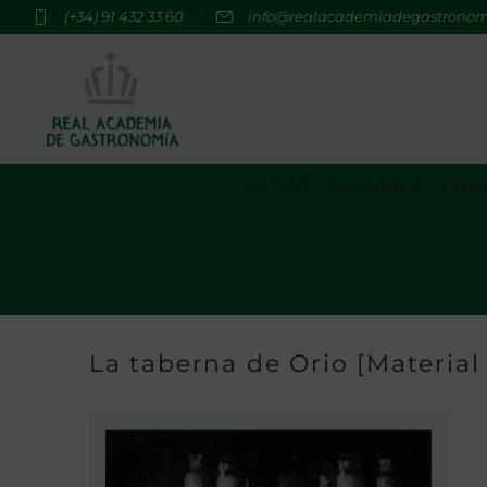
(+34) 91 432 33 60
info@realacademiadegastrono
La RAG
Actualidad
Premi
La taberna de Orio [Material 