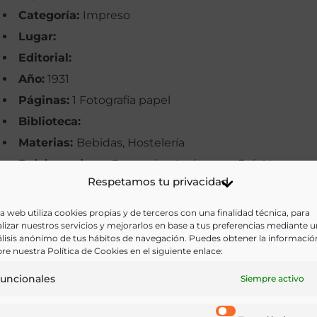
Categoría:
Impreso
Lugar:
Editorial:
Año:
1931
Páginas:
1 Fotografía papel
Biblioteca:
Materias:
Bebidas, Hostelería
Palabras clave:
Comercios, Imágenes, País Vasco,
Respetamos tu privacidad
Tabernas
Idioma:
a web utiliza cookies propias y de terceros con una finalidad técnica, para
lizar nuestros servicios y mejorarlos en base a tus preferencias mediante 
lisis anónimo de tus hábitos de navegación. Puedes obtener la informació
Ir a versión electrónica
re nuestra Política de Cookies en el siguiente enlace:
uncionales
Siempre activo