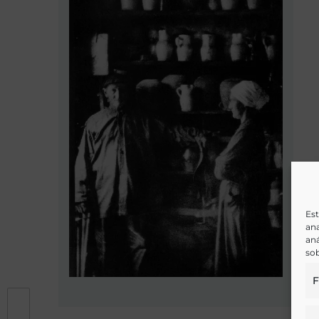
Est
ana
aná
sob
F