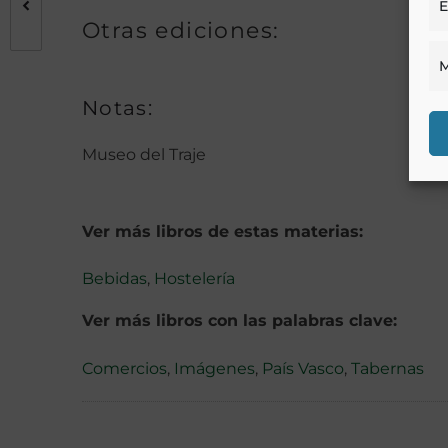
E
Otras ediciones:
M
Notas:
Museo del Traje
Ver más libros de estas materias:
Bebidas
,
Hostelería
Ver más libros con las palabras clave:
Comercios
,
Imágenes
,
País Vasco
,
Tabernas