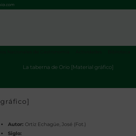
mia.com
os Nacionales de Gastronomía
Actividades
Biblioteca
La taberna de Orio [Material gráfico]
gráfico]
Autor:
Ortiz Echagüe, José (Fot.)
Siglo: