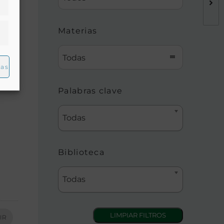
Materias
Todas
ias
Palabras clave
Todas
Biblioteca
Todas
IR