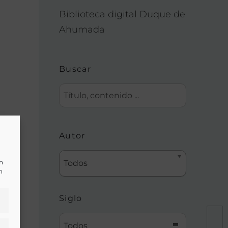
Biblioteca digital Duque de
Ahumada
Buscar
Autor
un
Todos
n
Siglo
Todos