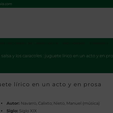
mia.com
os Nacionales de Gastronomía
Actividades
Biblioteca
 salsa y los caracoles : juguete lírico en un acto y en pr
uete lírico en un acto y en prosa
Autor:
Navarro, Calixto; Nieto, Manuel (música)
Siglo:
Siglo XIX