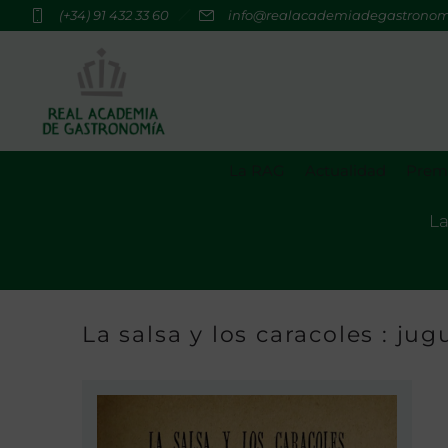
(+34) 91 432 33 60
info@realacademiadegastrono
La RAG
Actualidad
Premi
La
La salsa y los caracoles : jug