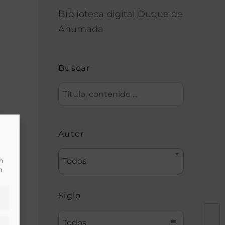
Biblioteca digital Duque de
Ahumada
Buscar
Autor
Todos
un
n
Siglo
Todos