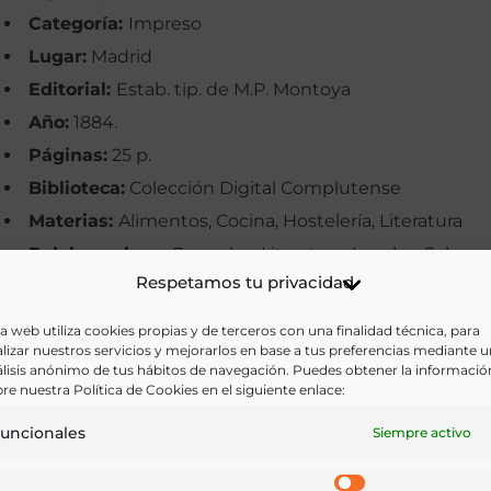
Categoría:
Impreso
Lugar:
Madrid
Editorial:
Estab. tip. de M.P. Montoya
Año:
1884.
Páginas:
25 p.
Biblioteca:
Colección Digital Complutense
Materias:
Alimentos, Cocina, Hostelería, Literatura
Palabras clave:
Caracoles, Literatura, Locales, Salsas,
Respetamos tu privacidad
Teatro lírico
Idioma:
Castellano
a web utiliza cookies propias y de terceros con una finalidad técnica, para
lizar nuestros servicios y mejorarlos en base a tus preferencias mediante 
lisis anónimo de tus hábitos de navegación. Puedes obtener la informació
Ir a versión electrónica
re nuestra Política de Cookies en el siguiente enlace:
uncionales
Siempre activo