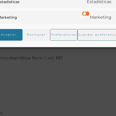
Estadísticas
stadísticas
Marketing
arketing
Aceptar
Rechazar
Preferencias
Guardar preferenc
rico-dramática. Num. 1, vol. 387
co