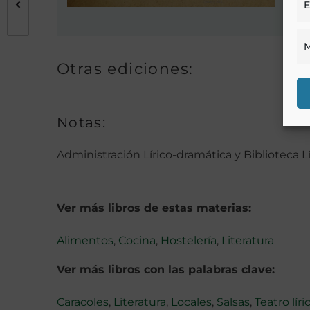
E
M
Otras ediciones:
Notas:
Administración Lírico-dramática y Biblioteca Lí
Ver más libros de estas materias:
Alimentos
,
Cocina
,
Hostelería
,
Literatura
Ver más libros con las palabras clave:
Caracoles
,
Literatura
,
Locales
,
Salsas
,
Teatro líri