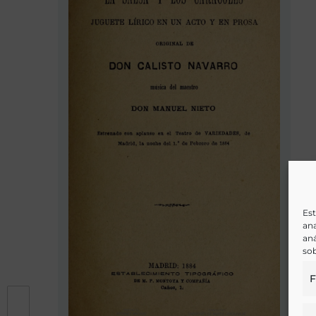
Est
ana
aná
sob
F