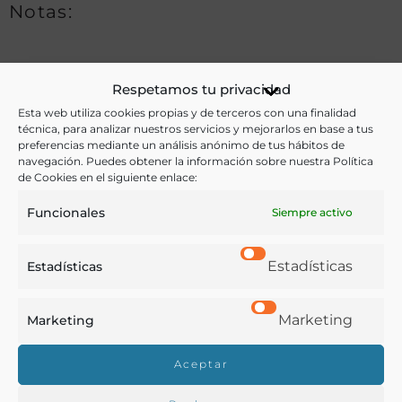
Notas:
Ver más libros de estas materias:
Respetamos tu privacidad
Esta web utiliza cookies propias y de terceros con una finalidad
Agricultura
,
Alimentos
,
Economía y Comercio
,
técnica, para analizar nuestros servicios y mejorarlos en base a tus
preferencias mediante un análisis anónimo de tus hábitos de
Industria y Tecnología
,
Química
navegación. Puedes obtener la información sobre nuestra Política
de Cookies en el siguiente enlace:
Ver más libros con las palabras clave:
Funcionales
Siempre activo
Azúcar
,
Economía
,
Industrias
,
Remolacha
Estadísticas
Estadísticas
COMPARTIR
Marketing
Marketing
Aceptar
Buscar en la biblioteca