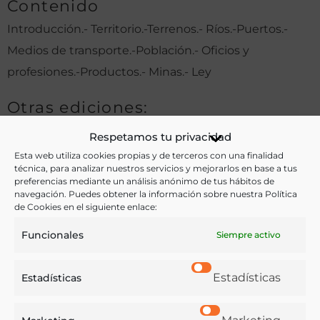
Contenido
Introducción.- Territorio.-Terrenos.- Ríos.-Puertos.-
Medios de transporte.-Población.- Oficios y
profesiones.-Productos.- Minas.- Ley
Otras ediciones:
Respetamos tu privacidad
Esta web utiliza cookies propias y de terceros con una finalidad
Notas:
técnica, para analizar nuestros servicios y mejorarlos en base a tus
preferencias mediante un análisis anónimo de tus hábitos de
navegación. Puedes obtener la información sobre nuestra Política
de Cookies en el siguiente enlace:
Ver más libros de estas materias:
Funcionales
Siempre activo
Industria y Tecnología
,
Profesiones
Estadísticas
Estadísticas
Ver más libros con las palabras clave:
Agricultura
,
Argentina
,
Pastoreo