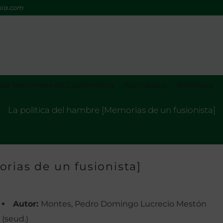
mia.com
os Nacionales de Gastronomía
Actividades
Biblioteca
La política del hambre [Memorias de un fusionista]
rias de un fusionista]
Autor:
Montes, Pedro Domingo Lucrecio Mestón
(seud.)