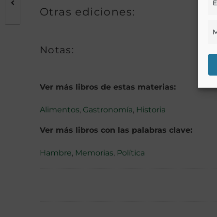
E
Otras ediciones:
M
Notas:
Ver más libros de estas materias:
Alimentos
,
Gastronomía
,
Historia
Ver más libros con las palabras clave:
Hambre
,
Memorias
,
Política