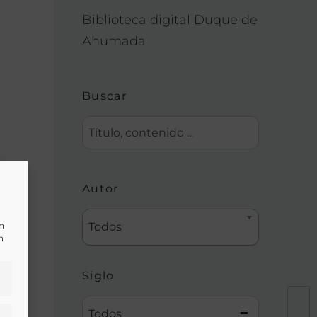
Biblioteca digital Duque de
Ahumada
Buscar
Autor
un
Todos
n
Siglo
Todos