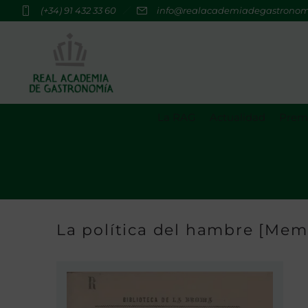
(+34) 91 432 33 60
info@realacademiadegastrono
La RAG
Actualidad
Premi
La política del hambre [Memo