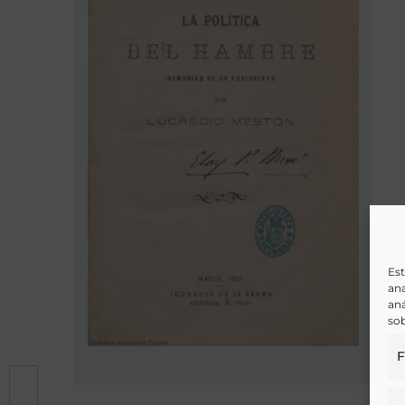
Est
ana
aná
sob
F