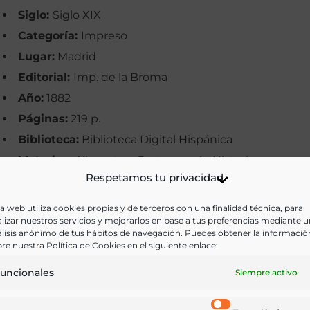
Siglo:
Siglo XIX
Categoría:
Impreso
Lugar:
Madrid
Editorial:
Imp. de la Broma
Año:
1882
Páginas:
219 p.
Biblioteca:
Biblioteca Digital Hispánica
Materias:
Alimentos, Gastronomía, Historia
Respetamos tu privacidad
Palabras clave:
Hambre, Memorias, Política
Idioma:
Castellano
a web utiliza cookies propias y de terceros con una finalidad técnica, para
lizar nuestros servicios y mejorarlos en base a tus preferencias mediante 
lisis anónimo de tus hábitos de navegación. Puedes obtener la informació
Ir a versión electrónica
re nuestra Política de Cookies en el siguiente enlace:
uncionales
Siempre activo