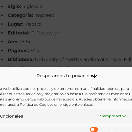
Siglo:
Siglo XIX
Categoría:
Impreso
Lugar:
Madrid
Editorial:
F. Fiscowich
Año:
1894
Páginas:
34 p.
Biblioteca:
University of North Carolina at Chapel Hill
Materias:
Gastronomía, Literatura
Respetamos tu privacidad
Palabras clave:
Literatura, Meriendas, Teatro lírico
Idioma:
Castellano
a web utiliza cookies propias y de terceros con una finalidad técnica, para
lizar nuestros servicios y mejorarlos en base a tus preferencias mediante 
lisis anónimo de tus hábitos de navegación. Puedes obtener la informació
Ir a versión electrónica
re nuestra Política de Cookies en el siguiente enlace:
uncionales
Siempre activo