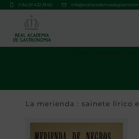
(+34) 91 432 33 60
info@realacademiadegastrono
La RAG
Actualidad
Premi
La merienda : sainete lírico 