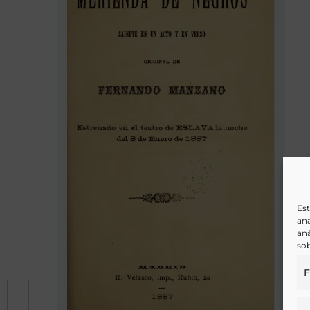
Est
ana
aná
sob
F