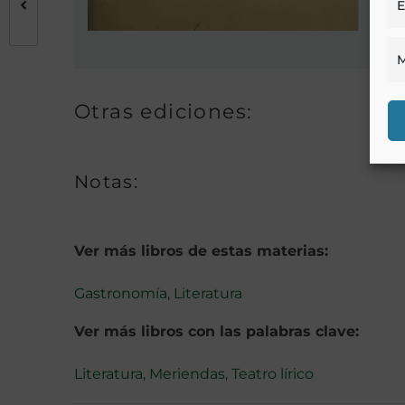
E
M
Otras ediciones:
Notas:
Ver más libros de estas materias:
Gastronomía
,
Literatura
Ver más libros con las palabras clave:
Literatura
,
Meriendas
,
Teatro lírico