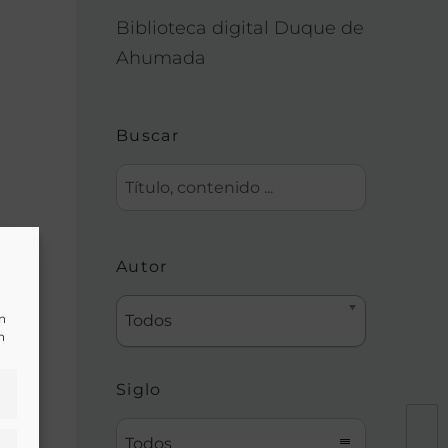
Biblioteca digital Duque de
Ahumada
Buscar
Autor
un
Todos
n
Siglo
Todos