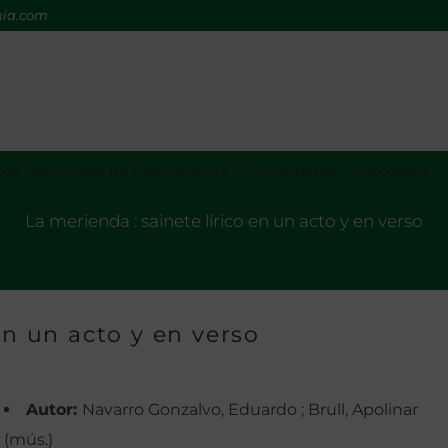
mia.com
os Nacionales de Gastronomía
Actividades
Biblioteca
La merienda : sainete lírico en un acto y en verso
en un acto y en verso
Autor:
Navarro Gonzalvo, Eduardo ; Brull, Apolinar
(mús.)