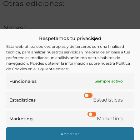
Otras ediciones:
Notas:
Respetamos tu privacidad
Esta web utiliza cookies propias y de terceros con una finalidad
Ver más libros de estas materias:
técnica, para analizar nuestros servicios y mejorarlos en base a tus
preferencias mediante un análisis anónimo de tus hábitos de
navegación. Puedes obtener la información sobre nuestra Política
Agricultura
,
Enseñanza
,
Historia
de Cookies en el siguiente enlace:
Ver más libros con las palabras clave:
Funcionales
Siempre activo
Agricultura
,
Congresos
,
Enseñanza
,
Infancia
Estadísticas
Estadísticas
COMPARTIR
Marketing
Marketing
Aceptar