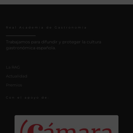
Real Academia de Gastronomía
Trabajamos para difundir y proteger la cultura
gastronómica española.
La RAG
Actualidad
Premios
Con el apoyo de: