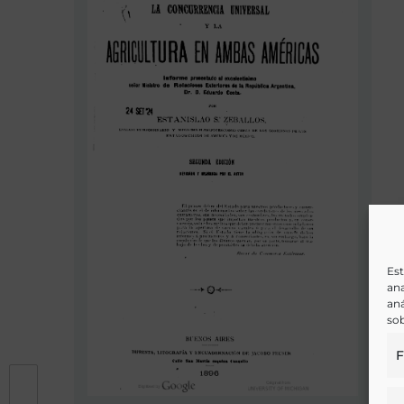
Est
ana
aná
sob
F