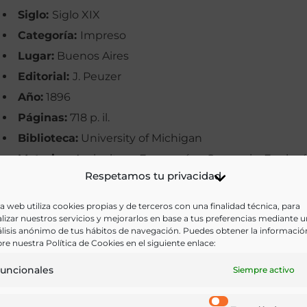
Siglo:
Siglo XIX
Categoría:
Impreso
Lugar:
Buenos Aires
Editorial:
J. Peuzer
Año:
1896
Páginas:
718 p. il.
Biblioteca:
University of Michigan
Materias:
Agricultura, Economía y Comercio, Enologí
Respetamos tu privacidad
Viticultura
Palabras clave:
Agricultura, Agronomía, Alimentos,
a web utiliza cookies propias y de terceros con una finalidad técnica, para
lizar nuestros servicios y mejorarlos en base a tus preferencias mediante 
América, Argentina, Comercio, Economía rural
lisis anónimo de tus hábitos de navegación. Puedes obtener la informació
Idioma:
Castellano
re nuestra Política de Cookies en el siguiente enlace:
uncionales
Siempre activo
Ir a versión electrónica