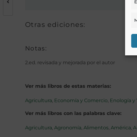
E
M
Otras ediciones:
Notas:
2.ed. revisada y mejorada por el autor
Ver más libros de estas materias:
Agricultura
,
Economía y Comercio
,
Enología y 
Ver más libros con las palabras clave:
Agricultura
,
Agronomía
,
Alimentos
,
América
,
A