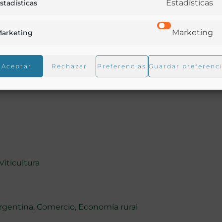
Estadísticas
stadísticas
Marketing
arketing
Aceptar
Rechazar
Preferencias
Guardar preferenc
Viticultura
rgentina
,
Comercio
,
Economía rural