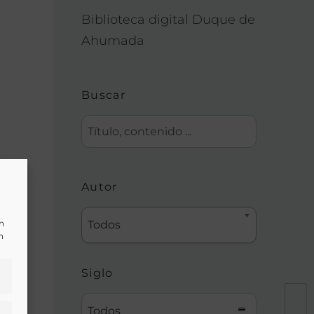
Biblioteca digital Duque de
Ahumada
Buscar
a y
Autor
un
Todos
n
Siglo
Todos