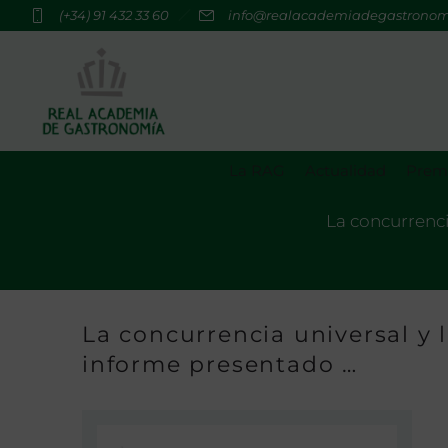
(+34) 91 432 33 60
info@realacademiadegastrono
La RAG
Actualidad
Premi
La concurrenci
La concurrencia universal y 
informe presentado …