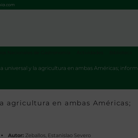
mia.com
os Nacionales de Gastronomía
Actividades
Biblioteca
a universal y la agricultura en ambas Américas; infor
la agricultura en ambas Américas;
Autor:
Zeballos, Estanislao Severo