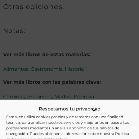
Otras ediciones:
Notas:
Ver más libros de estas materias:
Alimentos
,
Gastronomía
,
Historia
Ver más libros con las palabras clave:
Comidas
,
Imágenes
,
Madrid
,
Pobreza
Respetamos tu privacidad
Esta web utiliza cookies propias y de terceros con una finalidad
COMPARTIR
técnica, para analizar nuestros servicios y mejorarlos en base a tus
preferencias mediante un análisis anónimo de tus hábitos de
navegación. Puedes obtener la información sobre nuestra Política