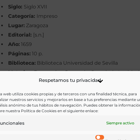
Siglo:
Siglo XVII
Categoría:
Impreso
Lugar:
Zaragoza
Editorial:
[s.n.]
Año:
1659
Páginas:
10 p.
Biblioteca:
Biblioteca Universidad de Sevilla
Materias:
Economía y Comercio, Ganadería, Legislac
Respetamos tu privacidad
Palabras clave:
Alegaciones, Carnicerías, Cofradías,
Derecho laboral, Ganaderos, Zaragoza
a web utiliza cookies propias y de terceros con una finalidad técnica, para
lizar nuestros servicios y mejorarlos en base a tus preferencias mediante 
Idioma:
Castellano
lisis anónimo de tus hábitos de navegación. Puedes obtener la informació
re nuestra Política de Cookies en el siguiente enlace:
Ir a versión electrónica
uncionales
Siempre activo