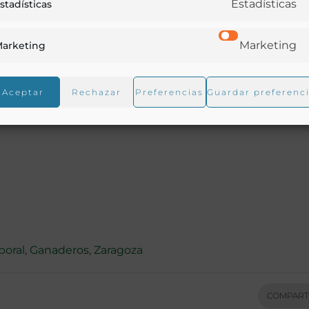
Estadísticas
stadísticas
Marketing
arketing
Aceptar
Rechazar
Preferencias
Guardar preferenc
boral
,
Ganaderos
,
Zaragoza
COMPART