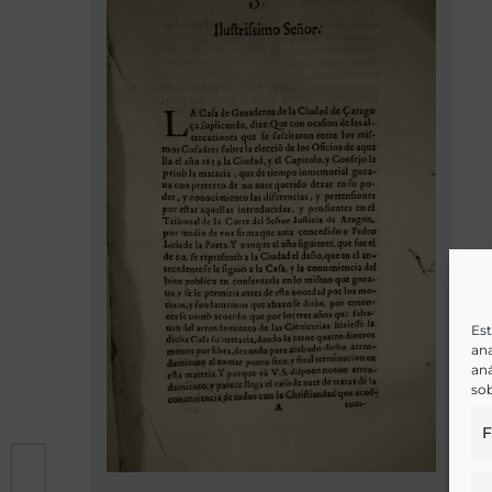
Est
ana
aná
sob
F