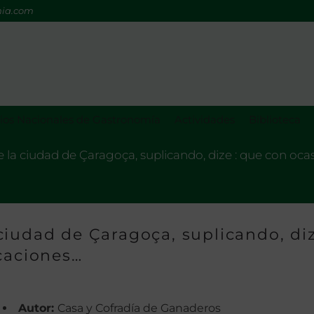
mia.com
os Nacionales de Gastronomía
Actividades
Biblioteca
la ciudad de Çaragoça, suplicando, dize : que con ocas
iudad de Çaragoça, suplicando, diz
caciones…
Autor:
Casa y Cofradía de Ganaderos