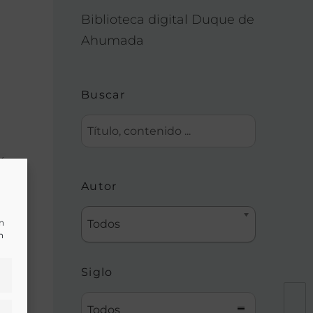
Biblioteca digital Duque de
Ahumada
Buscar
ión
Autor
un
Todos
n
Siglo
Todos