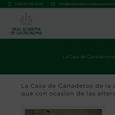
(+34) 91 432 33 60
info@realacademiadegastrono
La RAG
Actualidad
Premi
La Casa de Ganaderos de 
La Casa de Ganaderos de la c
que con ocasion de las alter