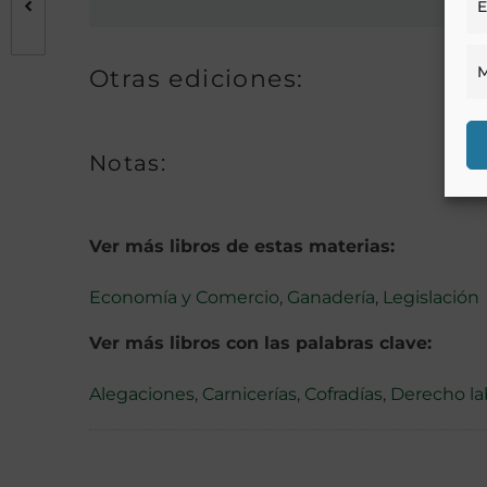
E
M
Otras ediciones:
Notas:
Ver más libros de estas materias:
Economía y Comercio
,
Ganadería
,
Legislación
Ver más libros con las palabras clave:
Alegaciones
,
Carnicerías
,
Cofradías
,
Derecho la