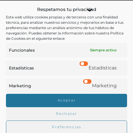
Respetamos tu privacidad
Agricultura
,
Ganadería
Esta web utiliza cookies propias y de terceros con una finalidad
Ver más libros con las palabras clave:
técnica, para analizar nuestros servicios y mejorarlos en base a tus
preferencias mediante un análisis anónimo de tus hábitos de
navegación. Puedes obtener la información sobre nuestra Política
Agricultura
,
Argentina
,
Censo
,
Ganadería
de Cookies en el siguiente enlace:
Funcionales
Siempre activo
COMPARTIR
Estadísticas
Estadísticas
Marketing
Marketing
Buscar en la biblioteca
Aceptar
Rechazar
Biblioteca digital Duque de Ahumada
Preferencias