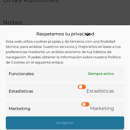
Notas:
Respetamos tu privacidad
Esta web utiliza cookies propias y de terceros con una finalidad
Ver más libros de estas materias:
técnica, para analizar nuestros servicios y mejorarlos en base a tus
preferencias mediante un análisis anónimo de tus hábitos de
navegación. Puedes obtener la información sobre nuestra Política
Agricultura
,
Historia
de Cookies en el siguiente enlace:
Ver más libros con las palabras clave:
Funcionales
Siempre activo
Agricultura
,
Memorias
,
Murcia
Estadísticas
Estadísticas
COMPARTIR
Marketing
Marketing
Aceptar