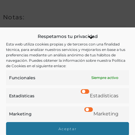
Notas:
Respetamos tu privacidad
Ver más libros de estas materias:
Esta web utiliza cookies propias y de terceros con una finalidad
técnica, para analizar nuestros servicios y mejorarlos en base a tus
Agricultura
preferencias mediante un análisis anónimo de tus hábitos de
navegación. Puedes obtener la información sobre nuestra Política
de Cookies en el siguiente enlace:
Ver más libros con las palabras clave:
Funcionales
Siempre activo
Animal doméstico
,
Árboles
,
Cabras
,
Cerdo
,
Europa
,
Vacas
Estadísticas
Estadísticas
COMPARTIR
Marketing
Marketing
Aceptar