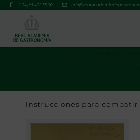
(+34) 91 432 33 60
info@realacademiadegastrono
La RAG
Actualidad
Premi
Instrucciones para combatir 