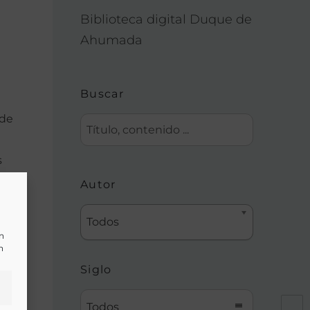
Biblioteca digital Duque de
Ahumada
Buscar
 de
s
Autor
Todos
un
n
Siglo
Todos