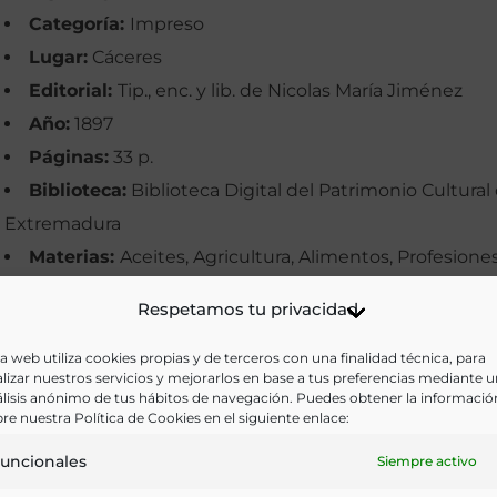
Categoría:
Impreso
Lugar:
Cáceres
Editorial:
Tip., enc. y lib. de Nicolas María Jiménez
Año:
1897
Páginas:
33 p.
Biblioteca:
Biblioteca Digital del Patrimonio Cultural
Extremadura
Materias:
Aceites, Agricultura, Alimentos, Profesione
Palabras clave:
Agricultura, Olivarero, Olivos, Plagas
Respetamos tu privacidad
Idioma:
Castellano
a web utiliza cookies propias y de terceros con una finalidad técnica, para
Ir a versión electrónica
lizar nuestros servicios y mejorarlos en base a tus preferencias mediante 
lisis anónimo de tus hábitos de navegación. Puedes obtener la informació
re nuestra Política de Cookies en el siguiente enlace:
uncionales
Siempre activo