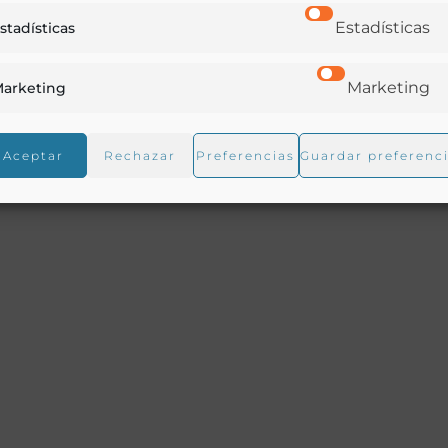
Estadísticas
stadísticas
Marketing
arketing
s olivareros.- Kermes, cochinilla, mangla.-Negrilla, tizne,
, etc.- Pulga, o payla del olivo.- Remedios generales.
Aceptar
Rechazar
Preferencias
Guardar preferenc