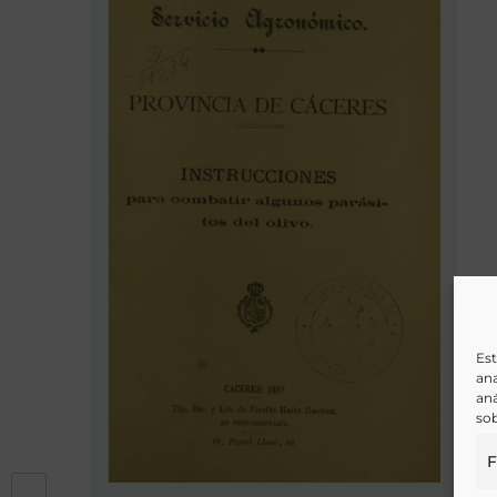
Est
ana
aná
sob
F