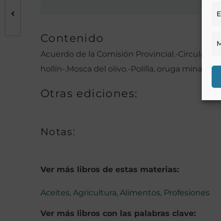
E
Contenido
M
Acuerdo de la Comisión Provincial.-Circular a lo
hollín-.Mosca del olivo.-Polilla, oruga minadora
Otras ediciones:
Notas:
Ver más libros de estas materias:
Aceites
,
Agricultura
,
Alimentos
,
Profesiones
Ver más libros con las palabras clave: