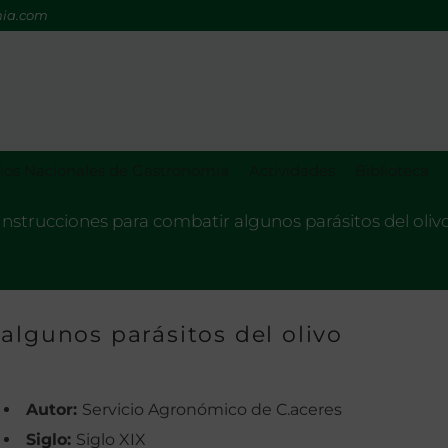
mia.com
os Nacionales de Gastronomía
Actividades
Biblioteca
Instrucciones para combatir algunos parásitos del oliv
algunos parásitos del olivo
Autor:
Servicio Agronómico de C.aceres
Siglo:
Siglo XIX