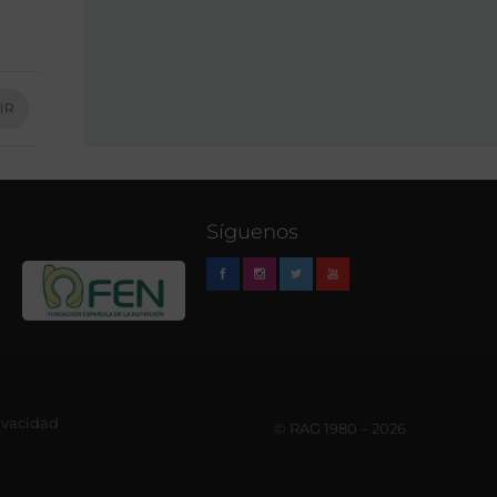
IR
Síguenos
rivacidad
© RAG 1980 – 2026