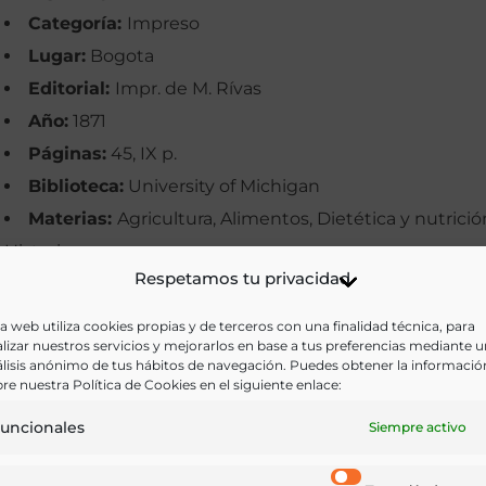
Categoría:
Impreso
Lugar:
Bogota
Editorial:
Impr. de M. Rívas
Año:
1871
Páginas:
45, IX p.
Biblioteca:
University of Michigan
Materias:
Agricultura, Alimentos, Dietética y nutrició
Historia
Respetamos tu privacidad
Palabras clave:
Árboles, Cacao, Colombia, Cultivos,
Exposición, Ganadería, Indios, Quina
a web utiliza cookies propias y de terceros con una finalidad técnica, para
lizar nuestros servicios y mejorarlos en base a tus preferencias mediante 
Idioma:
Castellano
lisis anónimo de tus hábitos de navegación. Puedes obtener la informació
re nuestra Política de Cookies en el siguiente enlace:
Ir a versión electrónica
uncionales
Siempre activo