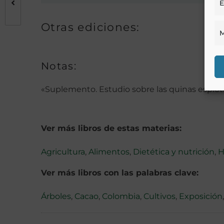
E
Otras ediciones:
M
Notas:
«Suplemento. Estudio sobre las quinas esplotad
Ver más libros de estas materias:
Agricultura
,
Alimentos
,
Dietética y nutrición
,
H
Ver más libros con las palabras clave:
Árboles
,
Cacao
,
Colombia
,
Cultivos
,
Exposición