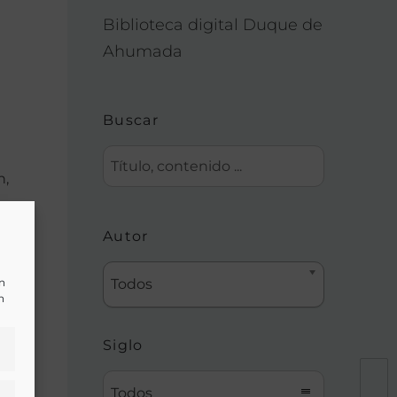
Biblioteca digital Duque de
Ahumada
Buscar
n,
Autor
un
Todos
n
Siglo
Todos