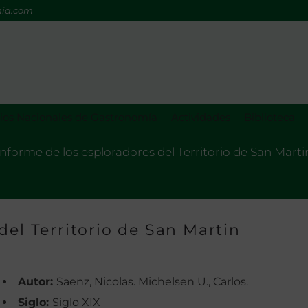
mia.com
os Nacionales de Gastronomía
Actividades
Biblioteca
Informe de los esploradores del Territorio de San Marti
del Territorio de San Martin
Autor:
Saenz, Nicolas. Michelsen U., Carlos.
Siglo:
Siglo XIX