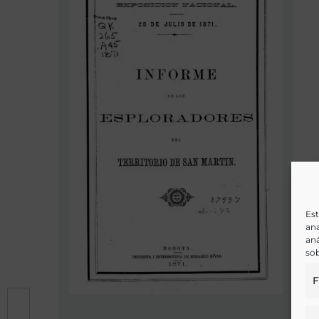
Est
ana
aná
sob
F