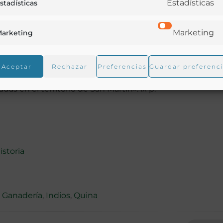
Estadísticas
stadísticas
Marketing
arketing
Aceptar
Rechazar
Preferencias
Guardar preferenc
as en el territorio de San Martin»: ix p.
istoria
,
Ganadería
,
Indios
,
Quina