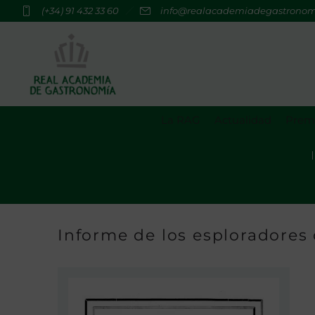
(+34) 91 432 33 60
info@realacademiadegastrono
La RAG
Actualidad
Premi
Informe de los esploradores 