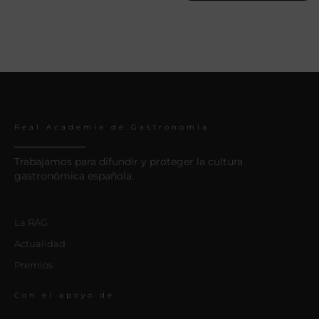
Real Academia de Gastronomía
Trabajamos para difundir y proteger la cultura
gastronómica española.
La RAG
Actualidad
Premios
Con el apoyo de: