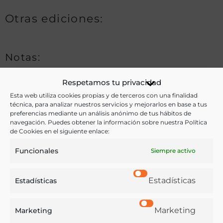
Otras ediciones:
Notas:
Respetamos tu privacidad
Ver más libros de estas materias:
Esta web utiliza cookies propias y de terceros con una finalidad
técnica, para analizar nuestros servicios y mejorarlos en base a tus
preferencias mediante un análisis anónimo de tus hábitos de
Apicultura
,
Dietética y nutrición
,
Ganadería
,
Historia
,
navegación. Puedes obtener la información sobre nuestra Política
de Cookies en el siguiente enlace:
Industria y Tecnología
Funcionales
Siempre activo
Ver más libros con las palabras clave:
Apicultura
,
Avicultura
,
Concursos
,
España
,
Exposición
,
Estadísticas
Estadísticas
Ganadería
,
Industrias
,
Lácteos
Marketing
Marketing