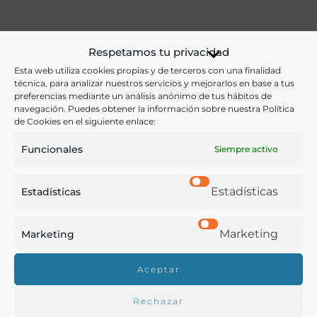
Ver más libros de estas materias:
Respetamos tu privacidad
Esta web utiliza cookies propias y de terceros con una finalidad
Agricultura
técnica, para analizar nuestros servicios y mejorarlos en base a tus
preferencias mediante un análisis anónimo de tus hábitos de
navegación. Puedes obtener la información sobre nuestra Política
Ver más libros con las palabras clave:
de Cookies en el siguiente enlace:
Abonos
,
Agricultura
,
Guano
Funcionales
Siempre activo
Estadísticas
Estadísticas
COMPARTIR
Marketing
Marketing
Aceptar
Buscar en la biblioteca
Rechazar