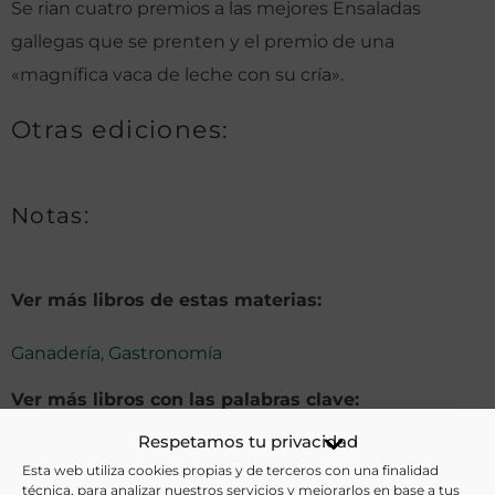
Se rian cuatro premios a las mejores Ensaladas
gallegas que se prenten y el premio de una
«magnífica vaca de leche con su cría».
Otras ediciones:
Notas:
Ver más libros de estas materias:
Ganadería
,
Gastronomía
Ver más libros con las palabras clave:
Respetamos tu privacidad
Fiestas
,
Lugo
,
Meriendas
,
Vacas lecheras
Esta web utiliza cookies propias y de terceros con una finalidad
técnica, para analizar nuestros servicios y mejorarlos en base a tus