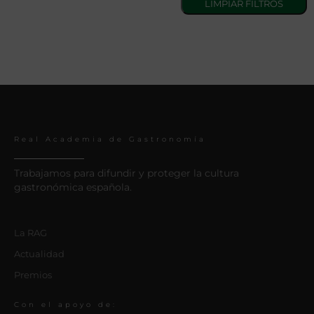
Real Academia de Gastronomía
Trabajamos para difundir y proteger la cultura
gastronómica española.
La RAG
Actualidad
Premios
Con el apoyo de: