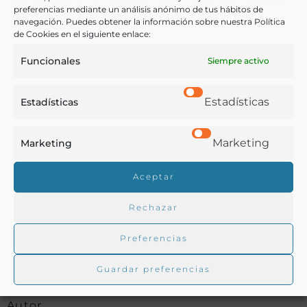
preferencias mediante un análisis anónimo de tus hábitos de
COMPARTIR
navegación. Puedes obtener la información sobre nuestra Política
de Cookies en el siguiente enlace:
Funcionales
Siempre activo
Buscar en la biblioteca
Estadísticas
Estadísticas
Marketing
Marketing
Biblioteca digital Duque de Ahumada
Aceptar
Rechazar
Buscar
Preferencias
Guardar preferencias
Autor