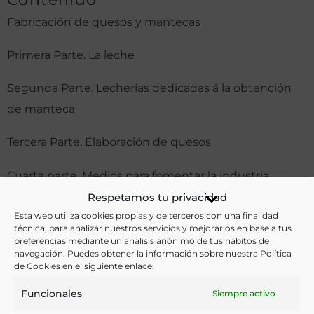
Fabricación de quesos y mantecas
Primera Parte. La leche
Segunda Parte. Lecherías dedicadas á la obtención
de manteca
Tercera Parte. Elaboración de quesos
Cuarta parte. Medios para fomentar la industria
lechera en España
Respetamos tu privacidad
Esta web utiliza cookies propias y de terceros con una finalidad
Otras ediciones:
técnica, para analizar nuestros servicios y mejorarlos en base a tus
preferencias mediante un análisis anónimo de tus hábitos de
navegación. Puedes obtener la información sobre nuestra Política
de Cookies en el siguiente enlace:
Notas:
Funcionales
Siempre activo