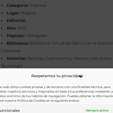
Categoría:
Impreso
Lugar:
Bogotá
Editorial:
Año:
1930
Páginas:
1 fotografía
Biblioteca:
Biblioteca Virtual del Banco de la Repúbli
Colombia
Materias:
Bebidas, Gastronomía, Historia, Industria y
Tecnología
Palabras clave:
Bogotá, Cerveza, Colombia, Fábricas,
Respetamos tu privacidad
Imágenes
a web utiliza cookies propias y de terceros con una finalidad técnica, para
Idioma:
Castelleno
lizar nuestros servicios y mejorarlos en base a tus preferencias mediante 
lisis anónimo de tus hábitos de navegación. Puedes obtener la informació
Ir a versión electrónica
re nuestra Política de Cookies en el siguiente enlace:
uncionales
Siempre activo