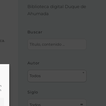
Biblioteca digital Duque de
Ahumada
Buscar
ca.
Autor
Todos
un
n
Siglo
Todos