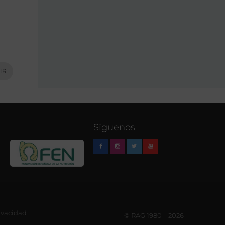
IR
Síguenos
rivacidad
© RAG 1980 – 2026