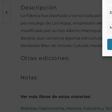
Descripción
E
La Fábrica fue diseñada y construida por el in
por encargo de Leo Kopp, empresario alemán 
M
modificado por su hijo Alberto Manrique Martín
Bavaria, que conserva algunas estructuras de l
declarado Bien de Interés Cultural, mediante R
Otras ediciones:
Notas:
Ver más libros de estas materias:
Bebidas
,
Gastronomía
,
Historia
,
Industria y Te