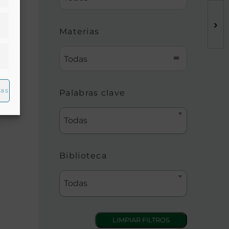
Materias
1891,
Todas
l
ias
Palabras clave
Todas
Biblioteca
Todas