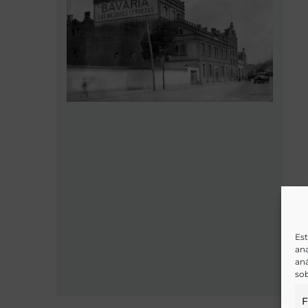
Est
ana
aná
sob
F