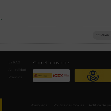
s
COMPART
Con el apoyo de:
La RAG
Actualidad
Premios
Aviso legal
Política de Cookies
Política de p