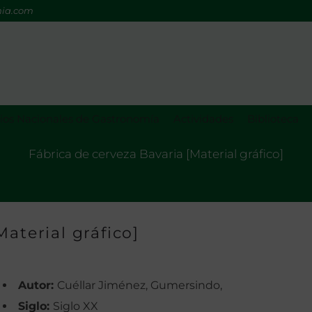
mia.com
os Nacionales de Gastronomía
Actividades
Biblioteca
Fábrica de cerveza Bavaria [Material gráfico]
aterial gráfico]
Autor:
Cuéllar Jiménez, Gumersindo,
Siglo:
Siglo XX