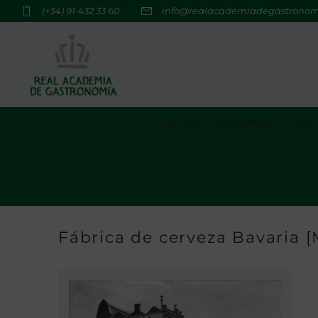
(+34) 91 432 33 60
info@realacademiadegastrono
La RAG
Actualidad
Premi
Fábrica de cerveza Bavaria [M