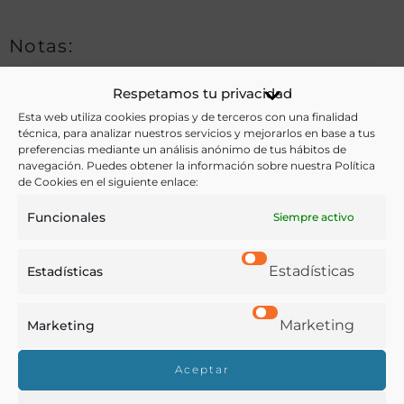
Notas:
Respetamos tu privacidad
Ver más libros de estas materias:
Esta web utiliza cookies propias y de terceros con una finalidad
técnica, para analizar nuestros servicios y mejorarlos en base a tus
preferencias mediante un análisis anónimo de tus hábitos de
Alimentos
,
Economía y Comercio
,
Etiqueta
navegación. Puedes obtener la información sobre nuestra Política
de Cookies en el siguiente enlace:
Ver más libros con las palabras clave:
Funcionales
Siempre activo
Comercio
,
Etiqueta
,
Imágenes
,
Naranjas
Estadísticas
Estadísticas
COMPARTIR
Marketing
Marketing
Aceptar