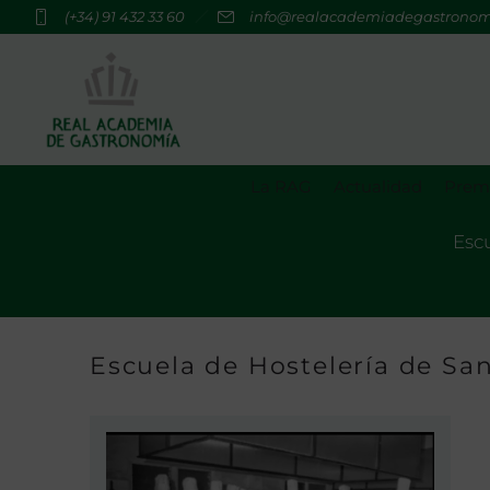
(+34) 91 432 33 60
info@realacademiadegastrono
La RAG
Actualidad
Premi
Escu
Escuela de Hostelería de San