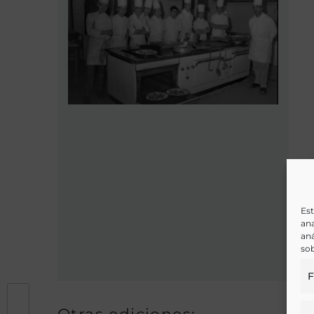
Est
ana
aná
sob
F