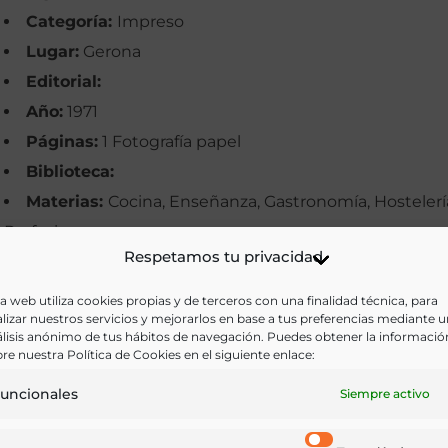
Categoría:
Impreso
Lugar:
Gerona
Editorial:
Año:
1971
Páginas:
1 Fotografía papel
Biblioteca:
Materias:
Cocina, Enseñanza, Gastronomía, Hostelerí
Profesiones
Respetamos tu privacidad
Palabras clave:
Escuela de cocina, Estudiantes,
Gerona, Hostelería, Imágenes
a web utiliza cookies propias y de terceros con una finalidad técnica, para
lizar nuestros servicios y mejorarlos en base a tus preferencias mediante 
Idioma:
lisis anónimo de tus hábitos de navegación. Puedes obtener la informació
re nuestra Política de Cookies en el siguiente enlace:
Ir a versión electrónica
uncionales
Siempre activo