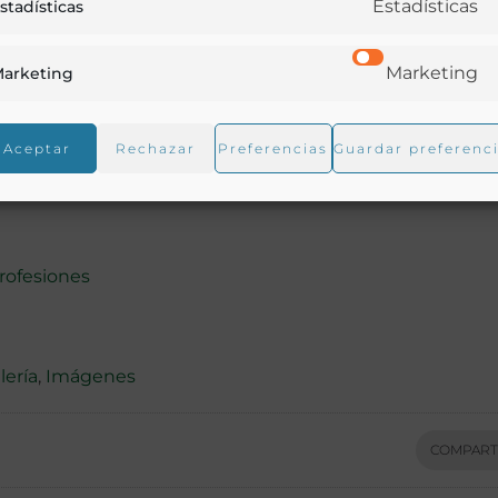
Estadísticas
stadísticas
Marketing
arketing
Aceptar
Rechazar
Preferencias
Guardar preferenc
rofesiones
lería
,
Imágenes
COMPART