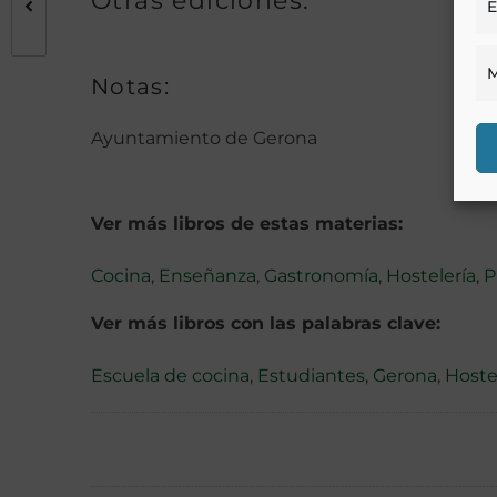
Otras ediciones:
E
M
Notas:
Ayuntamiento de Gerona
Ver más libros de estas materias:
Cocina
,
Enseñanza
,
Gastronomía
,
Hostelería
,
P
Ver más libros con las palabras clave:
Escuela de cocina
,
Estudiantes
,
Gerona
,
Hoste