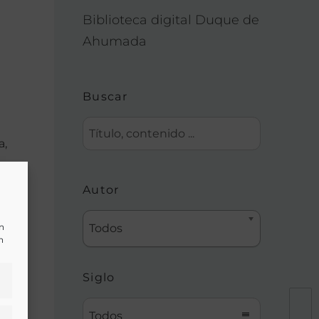
Biblioteca digital Duque de
Ahumada
Buscar
a,
Autor
un
Todos
n
Siglo
Todos