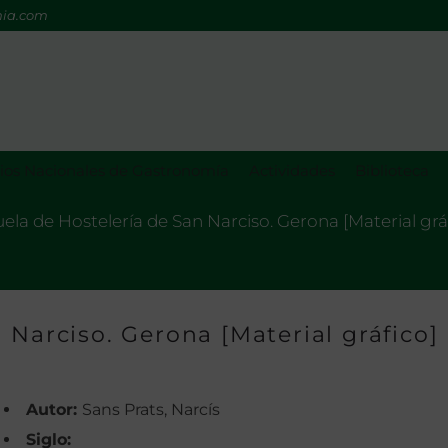
mia.com
os Nacionales de Gastronomía
Actividades
Biblioteca
ela de Hostelería de San Narciso. Gerona [Material grá
 Narciso. Gerona [Material gráfico]
Autor:
Sans Prats, Narcís
Siglo: