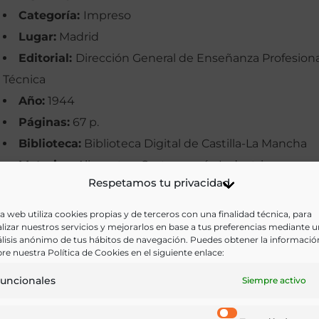
Categoría:
Impreso
Lugar:
Madrid
Editorial:
Dirección General de Enseñanza Profesiona
Técnica
Año:
1944
Páginas:
67 p.
Biblioteca:
Biblioteca Digital de Castilla-La Mancha
Materias:
Alimentos, Gastronomía, Industria y
Respetamos tu privacidad
Tecnología
Palabras clave:
Comercio, Elaboración, Queserías,
a web utiliza cookies propias y de terceros con una finalidad técnica, para
lizar nuestros servicios y mejorarlos en base a tus preferencias mediante 
Queso, Queso manchego
lisis anónimo de tus hábitos de navegación. Puedes obtener la informació
Idioma:
Castellano
re nuestra Política de Cookies en el siguiente enlace:
uncionales
Siempre activo
Ir a versión electrónica