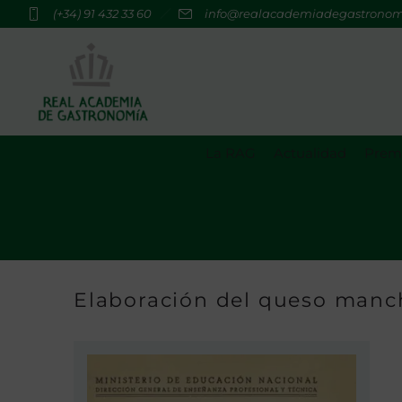
(+34) 91 432 33 60
info@realacademiadegastrono
La RAG
Actualidad
Premi
Elaboración del queso man