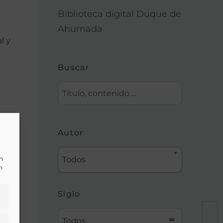
Biblioteca digital Duque de
Ahumada
l y
Buscar
Autor
un
Todos
n
Siglo
Todos