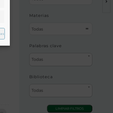
Materias
Todas
ias
1º.
Palabras clave
Todas
Biblioteca
Todas