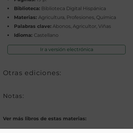
Biblioteca:
Biblioteca Digital Hispánica
Materias:
Agricultura, Profesiones, Química
Palabras clave:
Abonos, Agricultor, Viñas
Idioma:
Castellano
Ir a versión electrónica
Otras ediciones:
Notas:
Ver más libros de estas materias:
Agricultura
,
Profesiones
,
Química