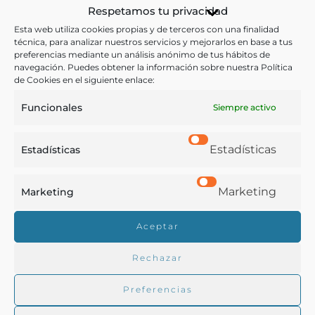
Respetamos tu privacidad
Ver más libros con las palabras clave:
Esta web utiliza cookies propias y de terceros con una finalidad
técnica, para analizar nuestros servicios y mejorarlos en base a tus
preferencias mediante un análisis anónimo de tus hábitos de
Abonos
,
Agricultor
,
Viñas
navegación. Puedes obtener la información sobre nuestra Política
de Cookies en el siguiente enlace:
Funcionales
Siempre activo
COMPARTIR
Estadísticas
Estadísticas
Buscar en la biblioteca
Marketing
Marketing
Aceptar
Biblioteca digital Duque de Ahumada
Rechazar
Preferencias
Buscar