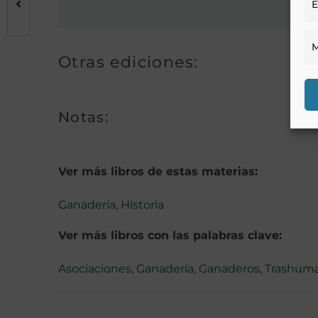
E
M
Otras ediciones:
Notas:
Ver más libros de estas materias:
Ganadería
,
Historia
Ver más libros con las palabras clave:
Asociaciones
,
Ganadería
,
Ganaderos
,
Trashuma