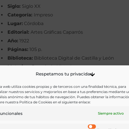
Siglo:
Siglo XX
Categoría:
Impreso
Lugar:
Córdoba
Editorial:
Artes Gráficas Caparrós
Año:
1922
Páginas:
105 p.
Biblioteca:
Biblioteca Digital de Castilla y León
Materias:
Ganadería, Historia
Respetamos tu privacidad
Palabras clave:
Asociaciones, Ganadería, Ganaderos,
Trashumancia
a web utiliza cookies propias y de terceros con una finalidad técnica, para
lizar nuestros servicios y mejorarlos en base a tus preferencias mediante 
Idioma:
Castellano
lisis anónimo de tus hábitos de navegación. Puedes obtener la informació
re nuestra Política de Cookies en el siguiente enlace:
Ir a versión electrónica
uncionales
Siempre activo