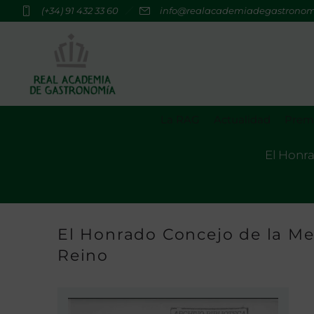
(+34) 91 432 33 60
info@realacademiadegastrono
La RAG
Actualidad
Premi
El Honra
El Honrado Concejo de la Me
Reino