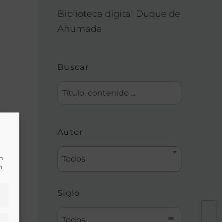
Biblioteca digital Duque de
Ahumada
Buscar
Autor
un
Todos
n
Siglo
Todos