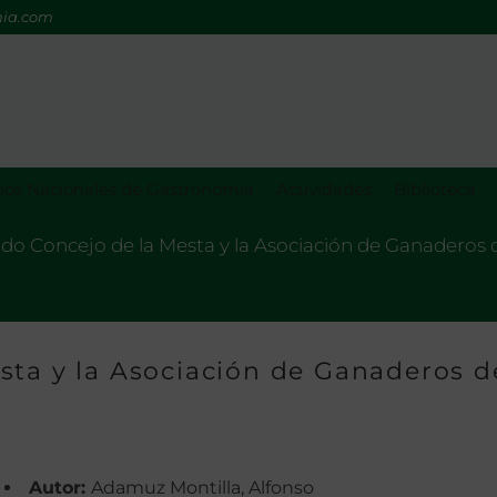
mia.com
os Nacionales de Gastronomía
Actividades
Biblioteca
do Concejo de la Mesta y la Asociación de Ganaderos 
sta y la Asociación de Ganaderos d
Autor:
Adamuz Montilla, Alfonso