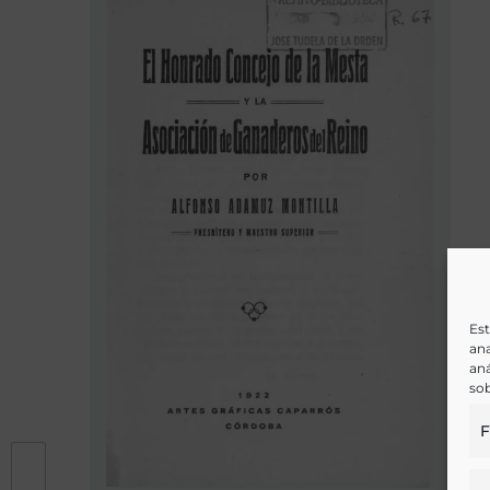
Est
ana
aná
sob
F