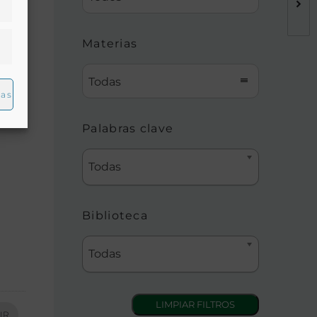
Materias
Todas
ias
Palabras clave
Todas
Biblioteca
Todas
IR