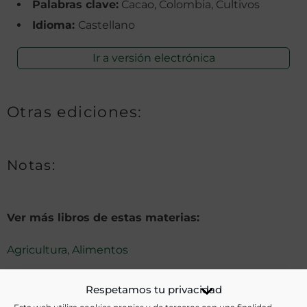
Palabras clave:
Cacao, Colombia, Cultivos
Idioma:
Castellano
Ir a versión electrónica
Otras ediciones:
Notas:
Ver más libros de estas materias:
Agricultura
,
Alimentos
Ver más libros con las palabras clave:
Respetamos tu privacidad