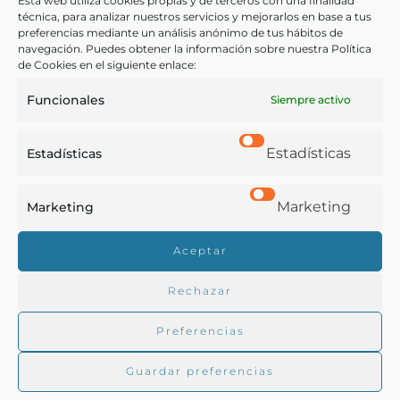
Esta web utiliza cookies propias y de terceros con una finalidad
Cacao
,
Colombia
,
Cultivos
técnica, para analizar nuestros servicios y mejorarlos en base a tus
preferencias mediante un análisis anónimo de tus hábitos de
navegación. Puedes obtener la información sobre nuestra Política
de Cookies en el siguiente enlace:
COMPARTIR
Funcionales
Siempre activo
Estadísticas
Estadísticas
Buscar en la biblioteca
Marketing
Marketing
Biblioteca digital Duque de Ahumada
Aceptar
Rechazar
Buscar
Preferencias
Guardar preferencias