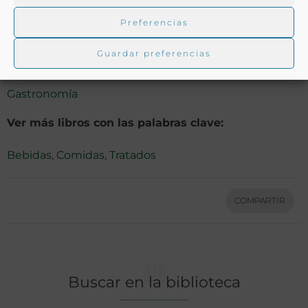
Preferencias
Ver más libros de estas materias:
Guardar preferencias
Alimentos
,
Dietética y nutrición
,
Etiqueta
,
Gastronomía
Ver más libros con las palabras clave:
Bebidas
,
Comidas
,
Tratados
COMPARTIR
Buscar en la biblioteca