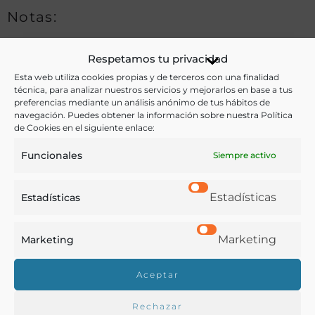
Notas:
Juan Costa (1550?- 1597?) fue un cronista y tratadista
Respetamos tu privacidad
político aragonés e impartió clases de Retórica en
Esta web utiliza cookies propias y de terceros con una finalidad
técnica, para analizar nuestros servicios y mejorarlos en base a tus
varias universidades. Entre sus principales obras se
preferencias mediante un análisis anónimo de tus hábitos de
encuentran
De utraque inventione oratoria et
navegación. Puedes obtener la información sobre nuestra Política
de Cookies en el siguiente enlace:
dialectica
(Pamplona, 1570); y las tres ediciones
sucesivas de su obra principal sobre el ciudadano,
Funcionales
Siempre activo
cuyos títulos cambiaron levemente:
El ciudadano
(Pamplona, Tomás Porralis de Saboya, 1575),
El regidor
Estadísticas
Estadísticas
o ciudadano
(Salamanca, Simón de Portonaris, 1578) y
El gobierno del ciudadano
(Zaragoza, Juan de
Marketing
Marketing
Altarach, 1584). En Gil Pujol, Xavier: «Ciudadanía, patria
Aceptar
y humanismo cívico en el Aragón foral: Juan Costa»,
Manuscrits
, 19 (2001): 82.
Rechazar