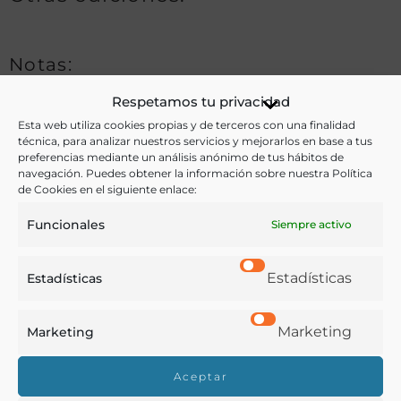
Notas:
Respetamos tu privacidad
Esta web utiliza cookies propias y de terceros con una finalidad
Ver más libros de estas materias:
técnica, para analizar nuestros servicios y mejorarlos en base a tus
preferencias mediante un análisis anónimo de tus hábitos de
navegación. Puedes obtener la información sobre nuestra Política
Agricultura
,
Alimentos
,
Historia
de Cookies en el siguiente enlace:
Ver más libros con las palabras clave:
Funcionales
Siempre activo
Crianza
,
Huevos
Estadísticas
Estadísticas
COMPARTIR
Marketing
Marketing
Aceptar