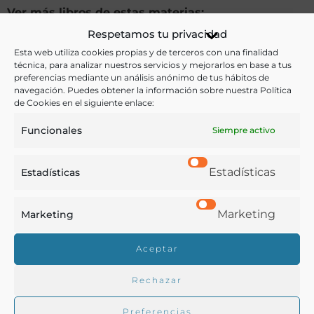
Ver más libros de estas materias:
Respetamos tu privacidad
Agricultura
,
Prensa y Revistas
Esta web utiliza cookies propias y de terceros con una finalidad
técnica, para analizar nuestros servicios y mejorarlos en base a tus
Ver más libros con las palabras clave:
preferencias mediante un análisis anónimo de tus hábitos de
navegación. Puedes obtener la información sobre nuestra Política
de Cookies en el siguiente enlace:
Galicia
,
Política agraria
,
Pontevedra
,
Prensa
Funcionales
Siempre activo
COMPARTIR
Estadísticas
Estadísticas
Marketing
Marketing
Buscar en la biblioteca
Aceptar
Rechazar
Biblioteca digital Duque de Ahumada
Preferencias