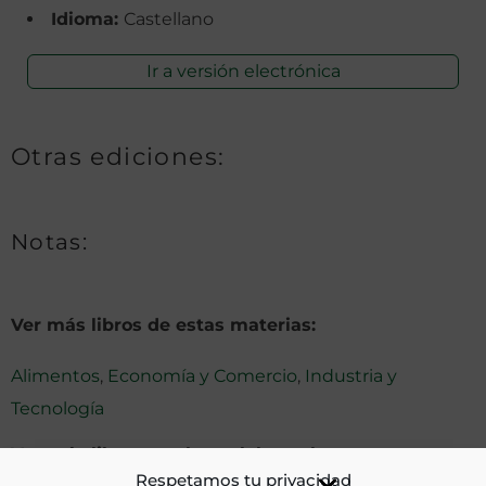
Idioma:
Castellano
Ir a versión electrónica
Otras ediciones:
Notas:
Ver más libros de estas materias:
Alimentos
,
Economía y Comercio
,
Industria y
Tecnología
Ver más libros con las palabras clave:
Respetamos tu privacidad