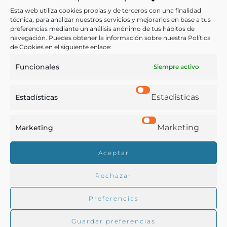
Carnes
,
Conservación
,
Economía doméstica
,
Esta web utiliza cookies propias y de terceros con una finalidad
técnica, para analizar nuestros servicios y mejorarlos en base a tus
Maquinaria
preferencias mediante un análisis anónimo de tus hábitos de
navegación. Puedes obtener la información sobre nuestra Política
de Cookies en el siguiente enlace:
COMPARTIR
Funcionales
Siempre activo
Estadísticas
Estadísticas
Buscar en la biblioteca
Marketing
Marketing
Aceptar
Biblioteca digital Duque de Ahumada
Rechazar
Preferencias
Buscar
Guardar preferencias