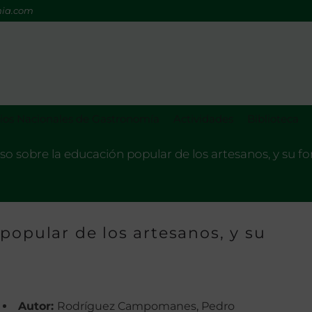
mia.com
os Nacionales de Gastronomía
Actividades
Biblioteca
so sobre la educación popular de los artesanos, y su 
popular de los artesanos, y su
Autor:
Rodríguez Campomanes, Pedro