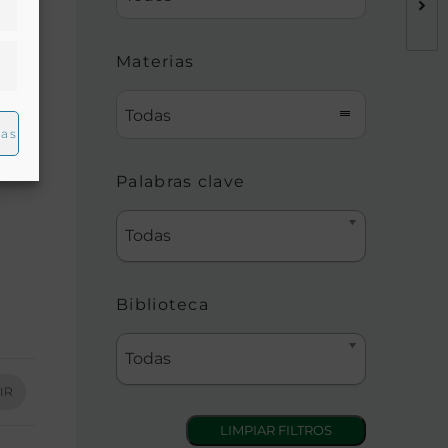
Materias
Todas
ias
Palabras clave
Todas
Biblioteca
Todas
IR