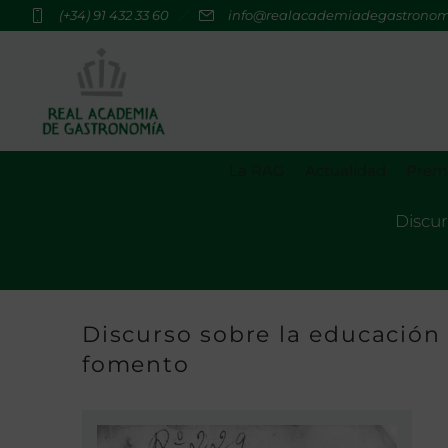
(+34) 91 432 33 60
info@realacademiadegastrono
La RAG
Actualidad
Premi
Discur
Discurso sobre la educación 
fomento