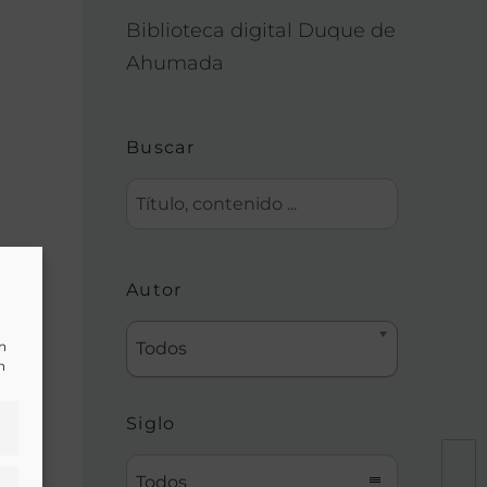
Biblioteca digital Duque de
Ahumada
Buscar
Autor
un
Todos
n
Siglo
Todos