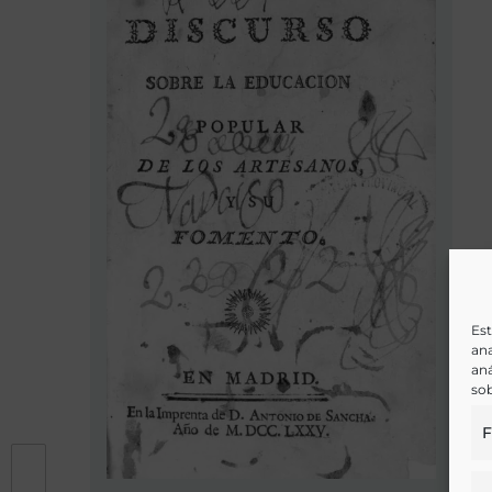
Est
ana
aná
sob
F