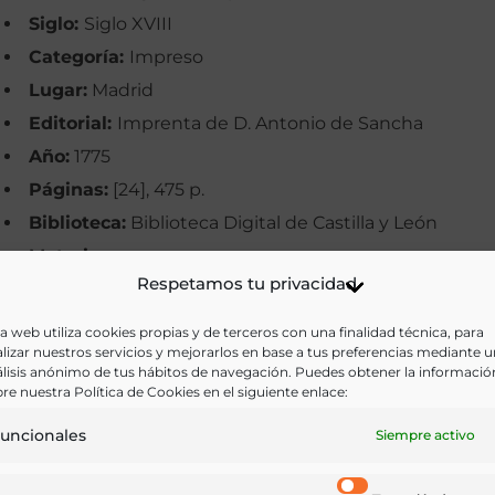
Siglo:
Siglo XVIII
Categoría:
Impreso
Lugar:
Madrid
Editorial:
Imprenta de D. Antonio de Sancha
Año:
1775
Páginas:
[24], 475 p.
Biblioteca:
Biblioteca Digital de Castilla y León
Materias:
Respetamos tu privacidad
Palabras clave:
Artesanos, Educación, Gremios
Idioma:
Castellano
a web utiliza cookies propias y de terceros con una finalidad técnica, para
lizar nuestros servicios y mejorarlos en base a tus preferencias mediante 
lisis anónimo de tus hábitos de navegación. Puedes obtener la informació
Ir a versión electrónica
re nuestra Política de Cookies en el siguiente enlace:
uncionales
Siempre activo