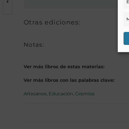
E
M
Otras ediciones:
Notas:
Ver más libros de estas materias:
Ver más libros con las palabras clave:
Artesanos
,
Educación
,
Gremios