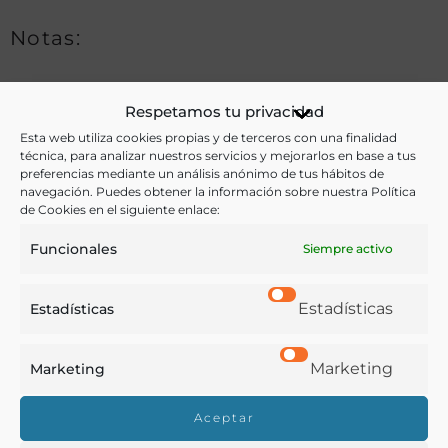
Notas:
Respetamos tu privacidad
Ver más libros de estas materias:
Esta web utiliza cookies propias y de terceros con una finalidad
técnica, para analizar nuestros servicios y mejorarlos en base a tus
Agricultura
,
Historia
preferencias mediante un análisis anónimo de tus hábitos de
navegación. Puedes obtener la información sobre nuestra Política
Ver más libros con las palabras clave:
de Cookies en el siguiente enlace:
Funcionales
Siempre activo
Agricultura
,
Colunga (Concejo)
,
Conferencias
,
Discursos
,
Manuscritos
Estadísticas
Estadísticas
COMPARTIR
Marketing
Marketing
Aceptar