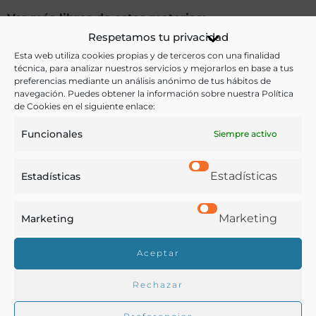
Ver más libros de estas materias:
Respetamos tu privacidad
Bebidas
,
Hostelería
,
Literatura
Esta web utiliza cookies propias y de terceros con una finalidad
técnica, para analizar nuestros servicios y mejorarlos en base a tus
Ver más libros con las palabras clave:
preferencias mediante un análisis anónimo de tus hábitos de
navegación. Puedes obtener la información sobre nuestra Política
de Cookies en el siguiente enlace:
Barcelona
,
Cafeterías
,
Literatura
,
Teatro
Funcionales
Siempre activo
COMPARTIR
Estadísticas
Estadísticas
Marketing
Marketing
Buscar en la biblioteca
Aceptar
Rechazar
Biblioteca digital Duque de Ahumada