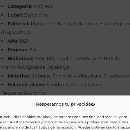
Categoría:
Impreso
Lugar:
Barcelona
Editorial:
Mancomunitat de Catalunya. Escola Superi
d’Agricultura
Año:
1921
Páginas:
8 p.
Biblioteca:
Fons bibliogràfic històric de VINSEUM,
Memòria Digital de Catalunya
Materias:
Bebidas, Enología y Viticultura, Enseñanza
Palabras clave:
Bebida alcohólica, Cursos,
Degustación, Vinos
Idioma:
Catalán
Respetamos tu privacidad
Ir a versión electrónica
a web utiliza cookies propias y de terceros con una finalidad técnica, para
lizar nuestros servicios y mejorarlos en base a tus preferencias mediante 
lisis anónimo de tus hábitos de navegación. Puedes obtener la informació