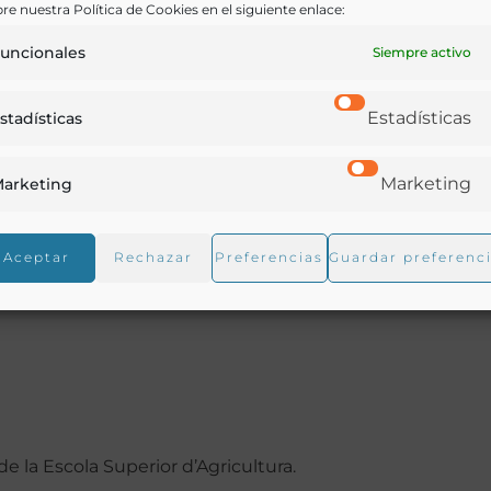
re nuestra Política de Cookies en el siguiente enlace:
uncionales
Siempre activo
vinos y bebidas alcohólicas realizadas en el «Curset de
Estadísticas
stadísticas
ue se celebró en febrero y marzo de 1921 y que fue
ra de la Mancomunitat de Catalunya. En total, se celebrar
Marketing
arketing
Aceptar
Rechazar
Preferencias
Guardar preferenc
 de la Escola Superior d’Agricultura.