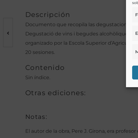
sob
Descripción
F
Documento que recopila las degustaciones de 
E
Degustació de vins i begudes alcohòliques» q
organizado por la Escola Superior d’Agricultu
M
20 sesiones.
Contenido
Sin índice.
Otras ediciones:
Notas:
El autor de la obra, Pere J. Girona, era profesor