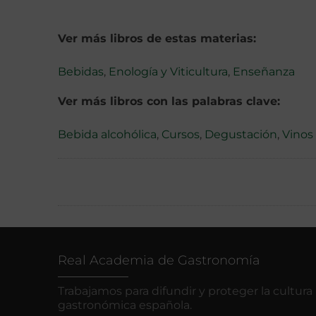
Ver más libros de estas materias:
Bebidas
,
Enología y Viticultura
,
Enseñanza
Ver más libros con las palabras clave:
Bebida alcohólica
,
Cursos
,
Degustación
,
Vinos
Real Academia de Gastronomía
Trabajamos para difundir y proteger la cultura
gastronómica española.