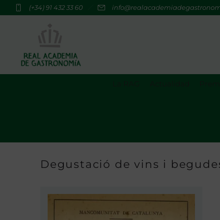
(+34) 91 432 33 60
info@realacademiadegastrono
La RAG
Actualidad
Premi
Degustació de vins i begude