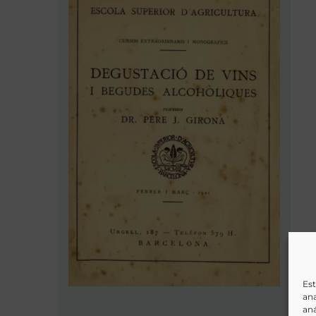
Est
ana
aná