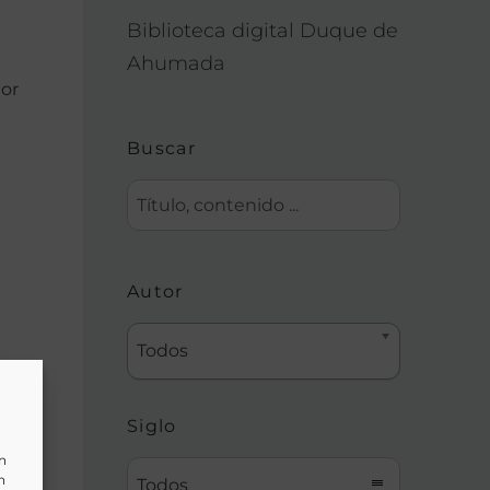
Biblioteca digital Duque de
Ahumada
or
Buscar
Autor
Todos
Siglo
un
n
Todos