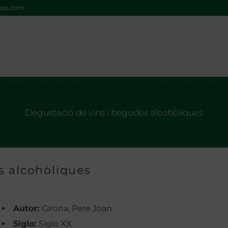
mia.com
os Nacionales de Gastronomía
Actividades
Biblioteca
Degustació de vins i begudes alcohòliques
s alcohòliques
Autor:
Girona, Pere Joan
Siglo:
Siglo XX