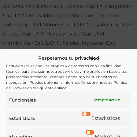
olorosas. Perdices.- Cap L. Abejas.- Cap LX. Cangrejos.-
Cap. LXV. De los árboles y hierbas que hay en las
Indias: Cap.LXVI Mamey Cap. LXIV. Guayaba- Cap. LXV
Cocos.- Cap. LXIX. Parras y uvas.- Cap. LXXI.
Membrillos.- Cap. LXXIII. Perales, higueros.-Cap
LXXVIII. Árboles grandes. Cap. LXXX De las plantas y
Respetamos tu privacidad
hierbas.- Cap LXXXIII De los pescados y pesquerías
Esta web utiliza cookies propias y de terceros con una finalidad
técnica, para analizar nuestros servicios y mejorarlos en base a tus
preferencias mediante un análisis anónimo de tus hábitos de
navegación. Puedes obtener la información sobre nuestra Política
de Cookies en el siguiente enlace:
Funcionales
Siempre activo
Estadísticas
Estadísticas
Otras ediciones:
Madrid, Imprenta de la Real Academia de la Historia,
Marketing
Marketing